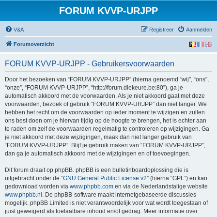
FORUM KVVP-URJPP
V&A
Registreer
Aanmelden
Forumoverzicht
FORUM KVVP-URJPP - Gebruikersvoorwaarden
Door het bezoeken van “FORUM KVVP-URJPP” (hierna genoemd “wij”, “ons”,
“onze”, “FORUM KVVP-URJPP”, “http://forum.diekeure.be:80”), ga je
automatisch akkoord met de voorwaarden. Als je niet akkoord gaat met deze
voorwaarden, bezoek of gebruik “FORUM KVVP-URJPP” dan niet langer. We
hebben het recht om de voorwaarden op ieder moment te wijzigen en zullen
ons best doen om je hiervan tijdig op de hoogte te brengen, het is echter aan
te raden om zelf de voorwaarden regelmatig te controleren op wijzigingen. Ga
je niet akkoord met deze wijzigingen, maak dan niet langer gebruik van
“FORUM KVVP-URJPP”. Blijf je gebruik maken van “FORUM KVVP-URJPP”,
dan ga je automatisch akkoord met de wijzigingen en of toevoegingen.
Dit forum draait op phpBB. phpBB is een bulletinboardoplossing die is
uitgebracht onder de “
GNU General Public License v2
” (hierna “GPL”) en kan
gedownload worden via
www.phpbb.com
en via de Nederlandstalige website
www.phpbb.nl
. De phpBB-software maakt internetgebaseerde discussies
mogelijk. phpBB Limited is niet verantwoordelijk voor wat wordt toegestaan of
juist geweigerd als toelaatbare inhoud en/of gedrag. Meer informatie over