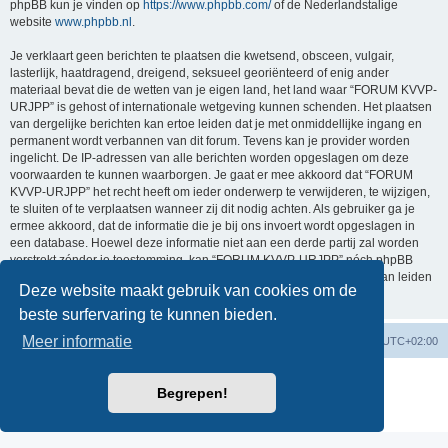
phpBB kun je vinden op
https://www.phpbb.com/
of de Nederlandstalige
website
www.phpbb.nl
.
Je verklaart geen berichten te plaatsen die kwetsend, obsceen, vulgair,
lasterlijk, haatdragend, dreigend, seksueel georiënteerd of enig ander
materiaal bevat die de wetten van je eigen land, het land waar “FORUM KVVP-
URJPP” is gehost of internationale wetgeving kunnen schenden. Het plaatsen
van dergelijke berichten kan ertoe leiden dat je met onmiddellijke ingang en
permanent wordt verbannen van dit forum. Tevens kan je provider worden
ingelicht. De IP-adressen van alle berichten worden opgeslagen om deze
voorwaarden te kunnen waarborgen. Je gaat er mee akkoord dat “FORUM
KVVP-URJPP” het recht heeft om ieder onderwerp te verwijderen, te wijzigen,
te sluiten of te verplaatsen wanneer zij dit nodig achten. Als gebruiker ga je
ermee akkoord, dat de informatie die je bij ons invoert wordt opgeslagen in
een database. Hoewel deze informatie niet aan een derde partij zal worden
verstrekt zónder je toestemming, kan “FORUM KVVP-URJPP” nóch phpBB
verantwoordelijk worden gehouden voor een hackpoging die ertoe kan leiden
Deze website maakt gebruik van cookies om de
dat de gegevens vrijkomen.
beste surfervaring te kunnen bieden.
Meer informatie
Forumoverzicht
Contact
Verwijder cookies
Alle tijden zijn
UTC+02:00
Powered by
phpBB
® Forum Software © phpBB Limited
Begrepen!
Nederlandse vertaling door
phpBB.nl
.
Privacy
|
Gebruikersvoorwaarden