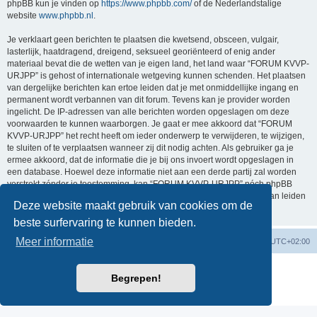
phpBB kun je vinden op
https://www.phpbb.com/
of de Nederlandstalige
website
www.phpbb.nl
.
Je verklaart geen berichten te plaatsen die kwetsend, obsceen, vulgair,
lasterlijk, haatdragend, dreigend, seksueel georiënteerd of enig ander
materiaal bevat die de wetten van je eigen land, het land waar “FORUM KVVP-
URJPP” is gehost of internationale wetgeving kunnen schenden. Het plaatsen
van dergelijke berichten kan ertoe leiden dat je met onmiddellijke ingang en
permanent wordt verbannen van dit forum. Tevens kan je provider worden
ingelicht. De IP-adressen van alle berichten worden opgeslagen om deze
voorwaarden te kunnen waarborgen. Je gaat er mee akkoord dat “FORUM
KVVP-URJPP” het recht heeft om ieder onderwerp te verwijderen, te wijzigen,
te sluiten of te verplaatsen wanneer zij dit nodig achten. Als gebruiker ga je
ermee akkoord, dat de informatie die je bij ons invoert wordt opgeslagen in
een database. Hoewel deze informatie niet aan een derde partij zal worden
verstrekt zónder je toestemming, kan “FORUM KVVP-URJPP” nóch phpBB
verantwoordelijk worden gehouden voor een hackpoging die ertoe kan leiden
Deze website maakt gebruik van cookies om de
dat de gegevens vrijkomen.
beste surfervaring te kunnen bieden.
Meer informatie
Forumoverzicht
Contact
Verwijder cookies
Alle tijden zijn
UTC+02:00
Powered by
phpBB
® Forum Software © phpBB Limited
Begrepen!
Nederlandse vertaling door
phpBB.nl
.
Privacy
|
Gebruikersvoorwaarden