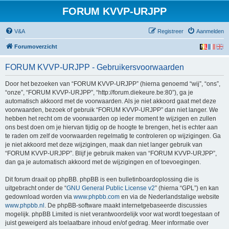
FORUM KVVP-URJPP
V&A
Registreer
Aanmelden
Forumoverzicht
FORUM KVVP-URJPP - Gebruikersvoorwaarden
Door het bezoeken van “FORUM KVVP-URJPP” (hierna genoemd “wij”, “ons”,
“onze”, “FORUM KVVP-URJPP”, “http://forum.diekeure.be:80”), ga je
automatisch akkoord met de voorwaarden. Als je niet akkoord gaat met deze
voorwaarden, bezoek of gebruik “FORUM KVVP-URJPP” dan niet langer. We
hebben het recht om de voorwaarden op ieder moment te wijzigen en zullen
ons best doen om je hiervan tijdig op de hoogte te brengen, het is echter aan
te raden om zelf de voorwaarden regelmatig te controleren op wijzigingen. Ga
je niet akkoord met deze wijzigingen, maak dan niet langer gebruik van
“FORUM KVVP-URJPP”. Blijf je gebruik maken van “FORUM KVVP-URJPP”,
dan ga je automatisch akkoord met de wijzigingen en of toevoegingen.
Dit forum draait op phpBB. phpBB is een bulletinboardoplossing die is
uitgebracht onder de “
GNU General Public License v2
” (hierna “GPL”) en kan
gedownload worden via
www.phpbb.com
en via de Nederlandstalige website
www.phpbb.nl
. De phpBB-software maakt internetgebaseerde discussies
mogelijk. phpBB Limited is niet verantwoordelijk voor wat wordt toegestaan of
juist geweigerd als toelaatbare inhoud en/of gedrag. Meer informatie over