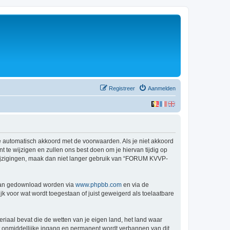
Registreer
Aanmelden
automatisch akkoord met de voorwaarden. Als je niet akkoord
 wijzigen en zullen ons best doen om je hiervan tijdig op
 wijzigingen, maak dan niet langer gebruik van “FORUM KVVP-
 kan gedownload worden via
www.phpbb.com
en via de
k voor wat wordt toegestaan of juist geweigerd als toelaatbare
eriaal bevat die de wetten van je eigen land, het land waar
t onmiddellijke ingang en permanent wordt verbannen van dit