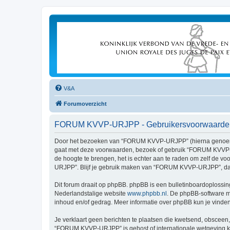
V&A
Forumoverzicht
FORUM KVVP-URJPP - Gebruikersvoorwaarde
Door het bezoeken van “FORUM KVVP-URJPP” (hierna genoemd “w
gaat met deze voorwaarden, bezoek of gebruik “FORUM KVVP-UR
de hoogte te brengen, het is echter aan te raden om zelf de v
URJPP”. Blijf je gebruik maken van “FORUM KVVP-URJPP”, dan
Dit forum draait op phpBB. phpBB is een bulletinboardoplossing
Nederlandstalige website
www.phpbb.nl
. De phpBB-software ma
inhoud en/of gedrag. Meer informatie over phpBB kun je vinde
Je verklaart geen berichten te plaatsen die kwetsend, obsceen, 
“FORUM KVVP-URJPP” is gehost of internationale wetgeving kun