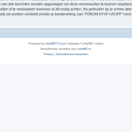
ssen van alle berichten worden opgeslagen om deze voorwaarden te kunnen waarb
luiten of te verplaatsen wanneer zij dit nodig achten. Als gebruiker ga je ermee akk
 partij zal worden verstrekt zónder je toestemming, kan “FORUM KVVP-URJPP” nó
Powered by
phpBB
® Forum Software © phpBB Limited
Nederlandse vertaling door
phpBB.nl
.
Privacy
|
Gebruikersvoorwaarden