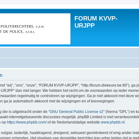
FORUM KVVP-
URJPP
n
ij”, “ons”, “onze”, “FORUM KVVP-URJPP”, “http://forum.diekeure.be:80”), ga je 
JPP” dan niet langer. We hebben het recht om de voorwaarden op ieder moment te
oorwaarden regelmatig te controleren op wijzigingen. Ga je niet akkoord met deze
 ga je automatisch akkoord met de wijzigingen en of toevoegingen.
 die is uitgebracht onder de “
GNU General Public License v2
” (hierna “GPL”) en
akt internetgebaseerde discussies mogelijk. phpBB Limited is niet verantwoordelij
n op
https://www.phpbb.com/
of de Nederlandstalige website
www.phpbb.nl
.
vulgair, lasterlijk, haatdragend, dreigend, seksueel georiënteerd of enig ander mat
nen schenden. Het plaatsen van dergelijke berichten kan ertoe leiden dat je me