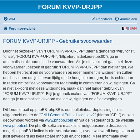
FORUM KVVP-URJPP
V&A
Registreer
Aanmelden
Forumoverzicht
FORUM KVVP-URJPP - Gebruikersvoorwaarden
Door het bezoeken van “FORUM KVVP-URJPP” (hierna genoemd “wij”, “ons”,
“onze”, “FORUM KVVP-URJPP”, “http://forum.diekeure.be:80”), ga je
automatisch akkoord met de voorwaarden. Als je niet akkoord gaat met deze
voorwaarden, bezoek of gebruik “FORUM KVVP-URJPP” dan niet langer. We
hebben het recht om de voorwaarden op ieder moment te wijzigen en zullen
ons best doen om je hiervan tijdig op de hoogte te brengen, het is echter aan
te raden om zelf de voorwaarden regelmatig te controleren op wijzigingen. Ga
je niet akkoord met deze wijzigingen, maak dan niet langer gebruik van
“FORUM KVVP-URJPP”. Blijf je gebruik maken van “FORUM KVVP-URJPP”,
dan ga je automatisch akkoord met de wijzigingen en of toevoegingen.
Dit forum draait op phpBB. phpBB is een bulletinboardoplossing die is
uitgebracht onder de “
GNU General Public License v2
” (hierna “GPL”) en kan
gedownload worden via
www.phpbb.com
en via de Nederlandstalige website
www.phpbb.nl
. De phpBB-software maakt internetgebaseerde discussies
mogelijk. phpBB Limited is niet verantwoordelijk voor wat wordt toegestaan of
juist geweigerd als toelaatbare inhoud en/of gedrag. Meer informatie over