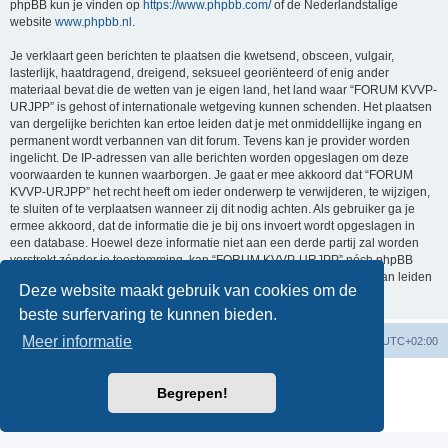
phpBB kun je vinden op
https://www.phpbb.com/
of de Nederlandstalige
website
www.phpbb.nl
.
Je verklaart geen berichten te plaatsen die kwetsend, obsceen, vulgair,
lasterlijk, haatdragend, dreigend, seksueel georiënteerd of enig ander
materiaal bevat die de wetten van je eigen land, het land waar “FORUM KVVP-
URJPP” is gehost of internationale wetgeving kunnen schenden. Het plaatsen
van dergelijke berichten kan ertoe leiden dat je met onmiddellijke ingang en
permanent wordt verbannen van dit forum. Tevens kan je provider worden
ingelicht. De IP-adressen van alle berichten worden opgeslagen om deze
voorwaarden te kunnen waarborgen. Je gaat er mee akkoord dat “FORUM
KVVP-URJPP” het recht heeft om ieder onderwerp te verwijderen, te wijzigen,
te sluiten of te verplaatsen wanneer zij dit nodig achten. Als gebruiker ga je
ermee akkoord, dat de informatie die je bij ons invoert wordt opgeslagen in
een database. Hoewel deze informatie niet aan een derde partij zal worden
verstrekt zónder je toestemming, kan “FORUM KVVP-URJPP” nóch phpBB
verantwoordelijk worden gehouden voor een hackpoging die ertoe kan leiden
Deze website maakt gebruik van cookies om de
dat de gegevens vrijkomen.
beste surfervaring te kunnen bieden.
Meer informatie
Forumoverzicht
Contact
Verwijder cookies
Alle tijden zijn
UTC+02:00
Powered by
phpBB
® Forum Software © phpBB Limited
Begrepen!
Nederlandse vertaling door
phpBB.nl
.
Privacy
|
Gebruikersvoorwaarden