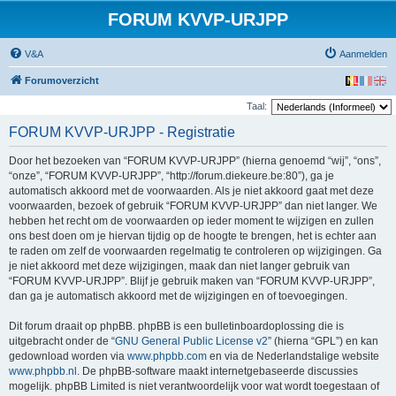
FORUM KVVP-URJPP
V&A
Aanmelden
Forumoverzicht
Taal:
FORUM KVVP-URJPP - Registratie
Door het bezoeken van “FORUM KVVP-URJPP” (hierna genoemd “wij”, “ons”,
“onze”, “FORUM KVVP-URJPP”, “http://forum.diekeure.be:80”), ga je
automatisch akkoord met de voorwaarden. Als je niet akkoord gaat met deze
voorwaarden, bezoek of gebruik “FORUM KVVP-URJPP” dan niet langer. We
hebben het recht om de voorwaarden op ieder moment te wijzigen en zullen
ons best doen om je hiervan tijdig op de hoogte te brengen, het is echter aan
te raden om zelf de voorwaarden regelmatig te controleren op wijzigingen. Ga
je niet akkoord met deze wijzigingen, maak dan niet langer gebruik van
“FORUM KVVP-URJPP”. Blijf je gebruik maken van “FORUM KVVP-URJPP”,
dan ga je automatisch akkoord met de wijzigingen en of toevoegingen.
Dit forum draait op phpBB. phpBB is een bulletinboardoplossing die is
uitgebracht onder de “
GNU General Public License v2
” (hierna “GPL”) en kan
gedownload worden via
www.phpbb.com
en via de Nederlandstalige website
www.phpbb.nl
. De phpBB-software maakt internetgebaseerde discussies
mogelijk. phpBB Limited is niet verantwoordelijk voor wat wordt toegestaan of