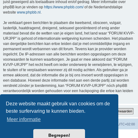
juist geweigerd als toelaatbare inhoud en/of gedrag. Meer informatie over
phpBB kun je vinden op
https://www.phpbb.com/
of de Nederlandstalige
website
www.phpbb.nl
.
Je verklaart geen berichten te plaatsen die kwetsend, obsceen, vulgair,
lasterlijk, haatdragend, dreigend, seksueel georiënteerd of enig ander
materiaal bevat die de wetten van je eigen land, het land waar “FORUM KVVP-
URJPP” is gehost of internationale wetgeving kunnen schenden. Het plaatsen
van dergelijke berichten kan ertoe leiden dat je met onmiddellijke ingang en
permanent wordt verbannen van dit forum. Tevens kan je provider worden
ingelicht. De IP-adressen van alle berichten worden opgeslagen om deze
voorwaarden te kunnen waarborgen. Je gaat er mee akkoord dat “FORUM
KVVP-URJPP” het recht heeft om ieder onderwerp te verwijderen, te wijzigen,
te sluiten of te verplaatsen wanneer zij dit nodig achten. Als gebruiker ga je
ermee akkoord, dat de informatie die je bij ons invoert wordt opgeslagen in
een database. Hoewel deze informatie niet aan een derde partij zal worden
verstrekt zónder je toestemming, kan “FORUM KVVP-URJPP” nóch phpBB
verantwoordelijk worden gehouden voor een hackpoging die ertoe kan leiden
dat de gegevens vrijkomen.
Deze website maakt gebruik van cookies om de
beste surfervaring te kunnen bieden.
Meer informatie
Forumoverzicht
Contact
Verwijder cookies
Alle tijden zijn
UTC+02:00
Begrepen!
Powered by
phpBB
® Forum Software © phpBB Limited