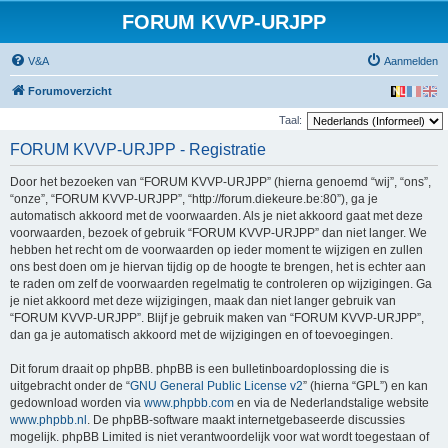
FORUM KVVP-URJPP
V&A
Aanmelden
Forumoverzicht
Taal:
FORUM KVVP-URJPP - Registratie
Door het bezoeken van “FORUM KVVP-URJPP” (hierna genoemd “wij”, “ons”,
“onze”, “FORUM KVVP-URJPP”, “http://forum.diekeure.be:80”), ga je
automatisch akkoord met de voorwaarden. Als je niet akkoord gaat met deze
voorwaarden, bezoek of gebruik “FORUM KVVP-URJPP” dan niet langer. We
hebben het recht om de voorwaarden op ieder moment te wijzigen en zullen
ons best doen om je hiervan tijdig op de hoogte te brengen, het is echter aan
te raden om zelf de voorwaarden regelmatig te controleren op wijzigingen. Ga
je niet akkoord met deze wijzigingen, maak dan niet langer gebruik van
“FORUM KVVP-URJPP”. Blijf je gebruik maken van “FORUM KVVP-URJPP”,
dan ga je automatisch akkoord met de wijzigingen en of toevoegingen.
Dit forum draait op phpBB. phpBB is een bulletinboardoplossing die is
uitgebracht onder de “
GNU General Public License v2
” (hierna “GPL”) en kan
gedownload worden via
www.phpbb.com
en via de Nederlandstalige website
www.phpbb.nl
. De phpBB-software maakt internetgebaseerde discussies
mogelijk. phpBB Limited is niet verantwoordelijk voor wat wordt toegestaan of