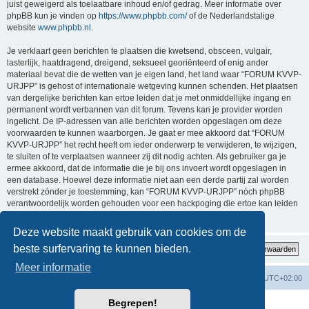
juist geweigerd als toelaatbare inhoud en/of gedrag. Meer informatie over
phpBB kun je vinden op
https://www.phpbb.com/
of de Nederlandstalige
website
www.phpbb.nl
.
Je verklaart geen berichten te plaatsen die kwetsend, obsceen, vulgair,
lasterlijk, haatdragend, dreigend, seksueel georiënteerd of enig ander
materiaal bevat die de wetten van je eigen land, het land waar “FORUM KVVP-
URJPP” is gehost of internationale wetgeving kunnen schenden. Het plaatsen
van dergelijke berichten kan ertoe leiden dat je met onmiddellijke ingang en
permanent wordt verbannen van dit forum. Tevens kan je provider worden
ingelicht. De IP-adressen van alle berichten worden opgeslagen om deze
voorwaarden te kunnen waarborgen. Je gaat er mee akkoord dat “FORUM
KVVP-URJPP” het recht heeft om ieder onderwerp te verwijderen, te wijzigen,
te sluiten of te verplaatsen wanneer zij dit nodig achten. Als gebruiker ga je
ermee akkoord, dat de informatie die je bij ons invoert wordt opgeslagen in
een database. Hoewel deze informatie niet aan een derde partij zal worden
verstrekt zónder je toestemming, kan “FORUM KVVP-URJPP” nóch phpBB
verantwoordelijk worden gehouden voor een hackpoging die ertoe kan leiden
dat de gegevens vrijkomen.
Deze website maakt gebruik van cookies om de
beste surfervaring te kunnen bieden.
Meer informatie
Forumoverzicht
Contact
Verwijder cookies
Alle tijden zijn
UTC+02:00
Begrepen!
Powered by
phpBB
® Forum Software © phpBB Limited