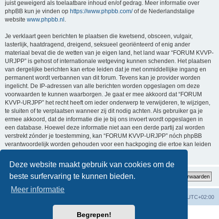
juist geweigerd als toelaatbare inhoud en/of gedrag. Meer informatie over
phpBB kun je vinden op
https://www.phpbb.com/
of de Nederlandstalige
website
www.phpbb.nl
.
Je verklaart geen berichten te plaatsen die kwetsend, obsceen, vulgair,
lasterlijk, haatdragend, dreigend, seksueel georiënteerd of enig ander
materiaal bevat die de wetten van je eigen land, het land waar “FORUM KVVP-
URJPP” is gehost of internationale wetgeving kunnen schenden. Het plaatsen
van dergelijke berichten kan ertoe leiden dat je met onmiddellijke ingang en
permanent wordt verbannen van dit forum. Tevens kan je provider worden
ingelicht. De IP-adressen van alle berichten worden opgeslagen om deze
voorwaarden te kunnen waarborgen. Je gaat er mee akkoord dat “FORUM
KVVP-URJPP” het recht heeft om ieder onderwerp te verwijderen, te wijzigen,
te sluiten of te verplaatsen wanneer zij dit nodig achten. Als gebruiker ga je
ermee akkoord, dat de informatie die je bij ons invoert wordt opgeslagen in
een database. Hoewel deze informatie niet aan een derde partij zal worden
verstrekt zónder je toestemming, kan “FORUM KVVP-URJPP” nóch phpBB
verantwoordelijk worden gehouden voor een hackpoging die ertoe kan leiden
dat de gegevens vrijkomen.
Deze website maakt gebruik van cookies om de
beste surfervaring te kunnen bieden.
Meer informatie
Forumoverzicht
Contact
Verwijder cookies
Alle tijden zijn
UTC+02:00
Begrepen!
Powered by
phpBB
® Forum Software © phpBB Limited