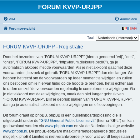
FORUM KVVP-URJPP
V&A
Aanmelden
Forumoverzicht
Taal:
FORUM KVVP-URJPP - Registratie
Door het bezoeken van “FORUM KVVP-URJPP” (hierna genoemd “wij”, “ons”,
“onze”, “FORUM KVVP-URJPP”, “http://forum.diekeure.be:80”), ga je
automatisch akkoord met de voorwaarden. Als je niet akkoord gaat met deze
voorwaarden, bezoek of gebruik “FORUM KVVP-URJPP” dan niet langer. We
hebben het recht om de voorwaarden op ieder moment te wijzigen en zullen
ons best doen om je hiervan tijdig op de hoogte te brengen, het is echter aan
te raden om zelf de voorwaarden regelmatig te controleren op wijzigingen. Ga
je niet akkoord met deze wijzigingen, maak dan niet langer gebruik van
“FORUM KVVP-URJPP”. Blijf je gebruik maken van “FORUM KVVP-URJPP”,
dan ga je automatisch akkoord met de wijzigingen en of toevoegingen.
Dit forum draait op phpBB. phpBB is een bulletinboardoplossing die is
uitgebracht onder de “
GNU General Public License v2
” (hierna “GPL”) en kan
gedownload worden via
www.phpbb.com
en via de Nederlandstalige website
www.phpbb.nl
. De phpBB-software maakt internetgebaseerde discussies
mogelijk. phpBB Limited is niet verantwoordelijk voor wat wordt toegestaan of