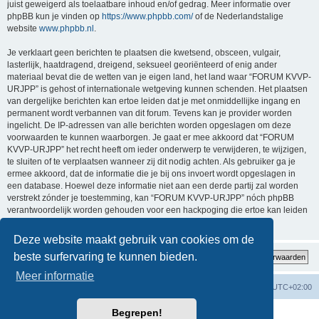
juist geweigerd als toelaatbare inhoud en/of gedrag. Meer informatie over
phpBB kun je vinden op
https://www.phpbb.com/
of de Nederlandstalige
website
www.phpbb.nl
.
Je verklaart geen berichten te plaatsen die kwetsend, obsceen, vulgair,
lasterlijk, haatdragend, dreigend, seksueel georiënteerd of enig ander
materiaal bevat die de wetten van je eigen land, het land waar “FORUM KVVP-
URJPP” is gehost of internationale wetgeving kunnen schenden. Het plaatsen
van dergelijke berichten kan ertoe leiden dat je met onmiddellijke ingang en
permanent wordt verbannen van dit forum. Tevens kan je provider worden
ingelicht. De IP-adressen van alle berichten worden opgeslagen om deze
voorwaarden te kunnen waarborgen. Je gaat er mee akkoord dat “FORUM
KVVP-URJPP” het recht heeft om ieder onderwerp te verwijderen, te wijzigen,
te sluiten of te verplaatsen wanneer zij dit nodig achten. Als gebruiker ga je
ermee akkoord, dat de informatie die je bij ons invoert wordt opgeslagen in
een database. Hoewel deze informatie niet aan een derde partij zal worden
verstrekt zónder je toestemming, kan “FORUM KVVP-URJPP” nóch phpBB
verantwoordelijk worden gehouden voor een hackpoging die ertoe kan leiden
dat de gegevens vrijkomen.
Deze website maakt gebruik van cookies om de
beste surfervaring te kunnen bieden.
Meer informatie
Forumoverzicht
Contact
Verwijder cookies
Alle tijden zijn
UTC+02:00
Begrepen!
Powered by
phpBB
® Forum Software © phpBB Limited