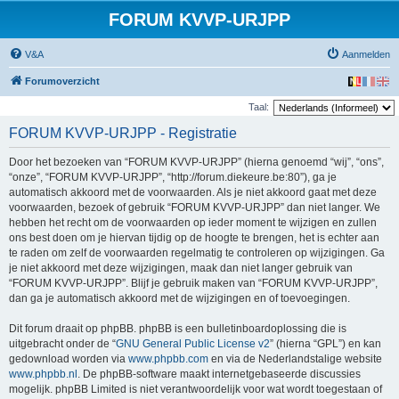
FORUM KVVP-URJPP
V&A
Aanmelden
Forumoverzicht
Taal:
FORUM KVVP-URJPP - Registratie
Door het bezoeken van “FORUM KVVP-URJPP” (hierna genoemd “wij”, “ons”,
“onze”, “FORUM KVVP-URJPP”, “http://forum.diekeure.be:80”), ga je
automatisch akkoord met de voorwaarden. Als je niet akkoord gaat met deze
voorwaarden, bezoek of gebruik “FORUM KVVP-URJPP” dan niet langer. We
hebben het recht om de voorwaarden op ieder moment te wijzigen en zullen
ons best doen om je hiervan tijdig op de hoogte te brengen, het is echter aan
te raden om zelf de voorwaarden regelmatig te controleren op wijzigingen. Ga
je niet akkoord met deze wijzigingen, maak dan niet langer gebruik van
“FORUM KVVP-URJPP”. Blijf je gebruik maken van “FORUM KVVP-URJPP”,
dan ga je automatisch akkoord met de wijzigingen en of toevoegingen.
Dit forum draait op phpBB. phpBB is een bulletinboardoplossing die is
uitgebracht onder de “
GNU General Public License v2
” (hierna “GPL”) en kan
gedownload worden via
www.phpbb.com
en via de Nederlandstalige website
www.phpbb.nl
. De phpBB-software maakt internetgebaseerde discussies
mogelijk. phpBB Limited is niet verantwoordelijk voor wat wordt toegestaan of