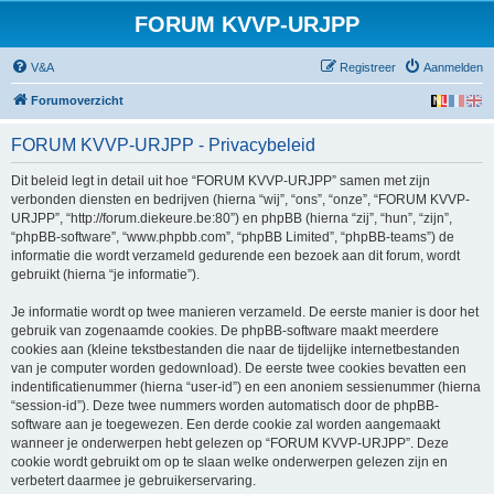
FORUM KVVP-URJPP
V&A
Registreer
Aanmelden
Forumoverzicht
FORUM KVVP-URJPP - Privacybeleid
Dit beleid legt in detail uit hoe “FORUM KVVP-URJPP” samen met zijn
verbonden diensten en bedrijven (hierna “wij”, “ons”, “onze”, “FORUM KVVP-
URJPP”, “http://forum.diekeure.be:80”) en phpBB (hierna “zij”, “hun”, “zijn”,
“phpBB-software”, “www.phpbb.com”, “phpBB Limited”, “phpBB-teams”) de
informatie die wordt verzameld gedurende een bezoek aan dit forum, wordt
gebruikt (hierna “je informatie”).
Je informatie wordt op twee manieren verzameld. De eerste manier is door het
gebruik van zogenaamde cookies. De phpBB-software maakt meerdere
cookies aan (kleine tekstbestanden die naar de tijdelijke internetbestanden
van je computer worden gedownload). De eerste twee cookies bevatten een
indentificatienummer (hierna “user-id”) en een anoniem sessienummer (hierna
“session-id”). Deze twee nummers worden automatisch door de phpBB-
software aan je toegewezen. Een derde cookie zal worden aangemaakt
wanneer je onderwerpen hebt gelezen op “FORUM KVVP-URJPP”. Deze
cookie wordt gebruikt om op te slaan welke onderwerpen gelezen zijn en
verbetert daarmee je gebruikerservaring.