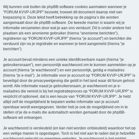
Wij kunnen ook buiten de phpBB-software cookies aanmaken wanneer je
“FORUM KVVP-URJPP” bezoekt, hoewel dit document daarop niet van
toepassing is. Deze tekst heeft betrekking op de pagina’s die worden
aangemaakt door de phpBB-software. De tweede manier is waarin wij je
informatie verzamelen door wat je aan ons verstuurt. Dit is onder andere het
plaatsen als een anonieme gebruiker (hierna “anonieme berichten”),
registreren op “FORUM KVVP-URJPP” (hierna “je account”) en berichten die
verstuurd zijn na je registratie en wanneer je bent aangemeld (hierna “je
berichten”).
Je account bevat minstens een unieke identificeerbare naam (hierna “je
gebruikersnaam”), een persoonlijk wachtwoord om te kunnen aanmelden op je
account (hierna “je wachtwoord”) en een persoonlijk, geldig e-mailadres
(hierna “je e-mail”). Je informatie voor je account op “FORUM KVVP-URJPP” is
beveiligd door de privacywetgeving die geldt in het land waar dit forum gehost
wordt. Alle informatie naast je gebruikersnaam, je wachtwoord en je e-
mailadres die vereist is bij het registratieproces op “FORUM KVVP-URJPP” is
verplicht of optioneel, dat is een keuze van “FORUM KVVP-URJPP”. Je hebt
altijd zelf de mogelijkheid te bepalen welke informatie van je account
openbaar wordt weergegeven. Verder heb je ook de mogelijkheid om in te
stellen of je de e-mails die automatisch worden gemaakt door de phpBB-
software wil ontvangen.
Je wachtwoord is versleuteld (en kan niet worden ontsleuteld) waardoor het op
een veilige manier is opgeslagen. Toch is het niet aan te raden dat je hetzelfde
wachtwoord gebruikt op meerdere websites. Je wachtwoord is het middel