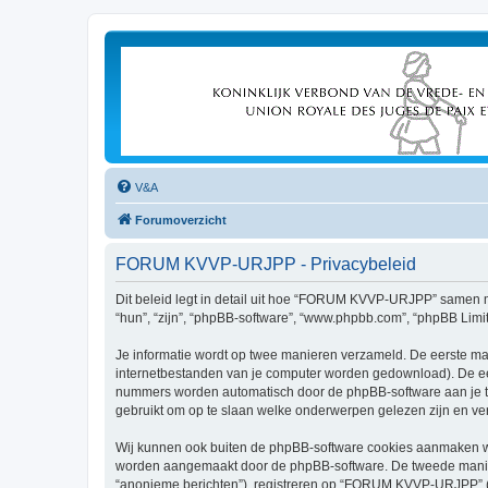
V&A
Forumoverzicht
FORUM KVVP-URJPP - Privacybeleid
Dit beleid legt in detail uit hoe “FORUM KVVP-URJPP” samen me
“hun”, “zijn”, “phpBB-software”, “www.phpbb.com”, “phpBB Limit
Je informatie wordt op twee manieren verzameld. De eerste ma
internetbestanden van je computer worden gedownload). De eer
nummers worden automatisch door de phpBB-software aan je
gebruikt om op te slaan welke onderwerpen gelezen zijn en ver
Wij kunnen ook buiten de phpBB-software cookies aanmaken wa
worden aangemaakt door de phpBB-software. De tweede manier is
“anonieme berichten”), registreren op “FORUM KVVP-URJPP” (hier