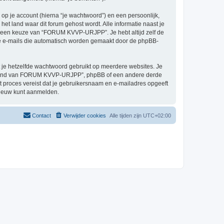
p je account (hierna “je wachtwoord”) en een persoonlijk,
et land waar dit forum gehost wordt. Alle informatie naast je
is een keuze van “FORUM KVVP-URJPP”. Je hebt altijd zelf de
 de e-mails die automatisch worden gemaakt door de phpBB-
at je hetzelfde wachtwoord gebruikt op meerdere websites. Je
iemand van FORUM KVVP-URJPP”, phpBB of een andere derde
it proces vereist dat je gebruikersnaam en e-mailadres opgeeft
nieuw kunt aanmelden.
Contact
Verwijder cookies
Alle tijden zijn
UTC+02:00