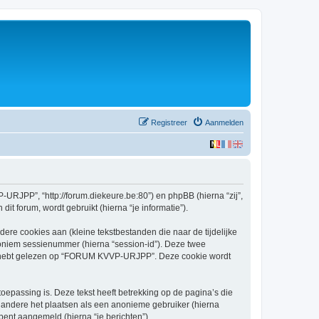
Registreer
Aanmelden
URJPP”, “http://forum.diekeure.be:80”) en phpBB (hierna “zij”,
t forum, wordt gebruikt (hierna “je informatie”).
re cookies aan (kleine tekstbestanden die naar de tijdelijke
oniem sessienummer (hierna “session-id”). Deze twee
 hebt gelezen op “FORUM KVVP-URJPP”. Deze cookie wordt
assing is. Deze tekst heeft betrekking op de pagina’s die
 andere het plaatsen als een anonieme gebruiker (hierna
bent aangemeld (hierna “je berichten”).