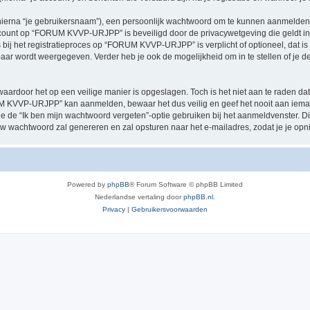
hierna “je gebruikersnaam”), een persoonlijk wachtwoord om te kunnen aanmelden o
 account op “FORUM KVVP-URJPP” is beveiligd door de privacywetgeving die geldt in h
s bij het registratieproces op “FORUM KVVP-URJPP” is verplicht of optioneel, dat 
baar wordt weergegeven. Verder heb je ook de mogelijkheid om in te stellen of je
waardoor het op een veilige manier is opgeslagen. Toch is het niet aan te raden d
UM KVVP-URJPP” kan aanmelden, bewaar het dus veilig en geef het nooit aan 
n je de “Ik ben mijn wachtwoord vergeten”-optie gebruiken bij het aanmeldvenster. D
w wachtwoord zal genereren en zal opsturen naar het e-mailadres, zodat je je op
Powered by
phpBB
® Forum Software © phpBB Limited
Nederlandse vertaling door
phpBB.nl
.
Privacy
|
Gebruikersvoorwaarden