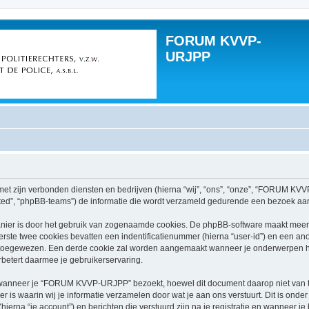
FORUM KVVP-
URJPP
t zijn verbonden diensten en bedrijven (hierna “wij”, “ons”, “onze”, “FORUM KVVP-
ed”, “phpBB-teams”) de informatie die wordt verzameld gedurende een bezoek aan di
nier is door het gebruik van zogenaamde cookies. De phpBB-software maakt meerde
ste twee cookies bevatten een indentificatienummer (hierna “user-id”) en een an
 toegewezen. Een derde cookie zal worden aangemaakt wanneer je onderwerpen
betert daarmee je gebruikerservaring.
nneer je “FORUM KVVP-URJPP” bezoekt, hoewel dit document daarop niet van toep
 waarin wij je informatie verzamelen door wat je aan ons verstuurt. Dit is onder
na “je account”) en berichten die verstuurd zijn na je registratie en wanneer je 