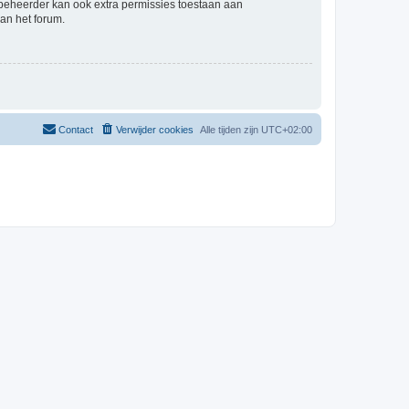
mbeheerder kan ook extra permissies toestaan aan
an het forum.
Contact
Verwijder cookies
Alle tijden zijn
UTC+02:00