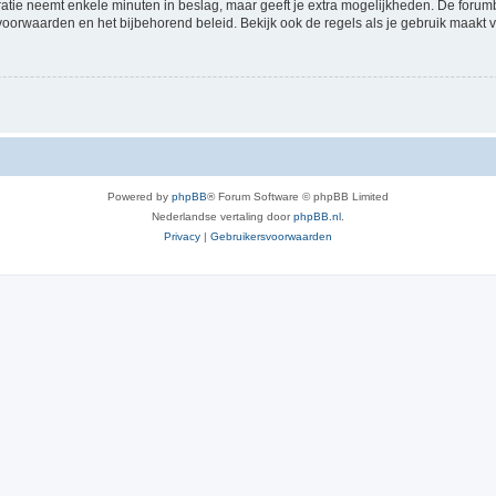
ratie neemt enkele minuten in beslag, maar geeft je extra mogelijkheden. De foru
voorwaarden en het bijbehorend beleid. Bekijk ook de regels als je gebruik maakt v
Powered by
phpBB
® Forum Software © phpBB Limited
Nederlandse vertaling door
phpBB.nl
.
Privacy
|
Gebruikersvoorwaarden