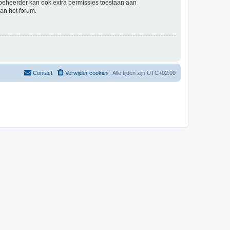
mbeheerder kan ook extra permissies toestaan aan
an het forum.
Contact
Verwijder cookies
Alle tijden zijn
UTC+02:00