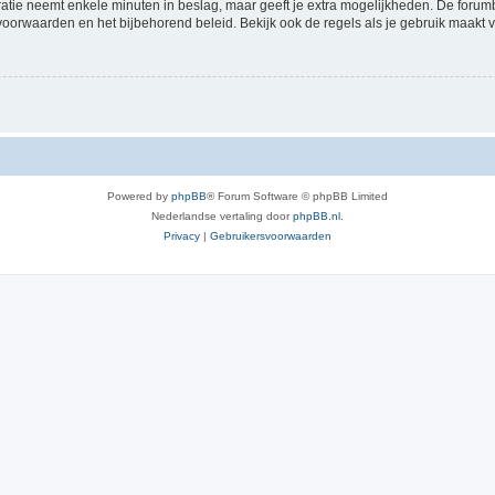
ratie neemt enkele minuten in beslag, maar geeft je extra mogelijkheden. De foru
voorwaarden en het bijbehorend beleid. Bekijk ook de regels als je gebruik maakt v
Powered by
phpBB
® Forum Software © phpBB Limited
Nederlandse vertaling door
phpBB.nl
.
Privacy
|
Gebruikersvoorwaarden