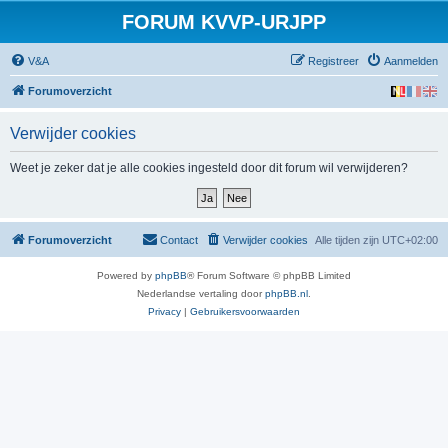
FORUM KVVP-URJPP
V&A
Registreer
Aanmelden
Forumoverzicht
Verwijder cookies
Weet je zeker dat je alle cookies ingesteld door dit forum wil verwijderen?
Forumoverzicht
Contact
Verwijder cookies
Alle tijden zijn
UTC+02:00
Powered by
phpBB
® Forum Software © phpBB Limited
Nederlandse vertaling door
phpBB.nl
.
Privacy
|
Gebruikersvoorwaarden