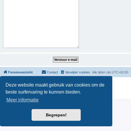
Forumoverzicht
Contact
Verwijder cookies
Alle tijden zijn
UTC+02:00
Powered by
phpBB
® Forum Software © phpBB Limited
Deze website maakt gebruik van cookies om de
Nederlandse vertaling door
phpBB.nl
.
beste surfervaring te kunnen bieden.
Privacy
|
Gebruikersvoorwaarden
Meer informatie
Begrepen!