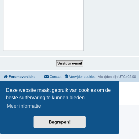
Forumoverzicht
Contact
Verwijder cookies
Alle tijden zijn
UTC+02:00
Powered by
phpBB
® Forum Software © phpBB Limited
Deze website maakt gebruik van cookies om de
Nederlandse vertaling door
phpBB.nl
.
beste surfervaring te kunnen bieden.
Privacy
|
Gebruikersvoorwaarden
Meer informatie
Begrepen!