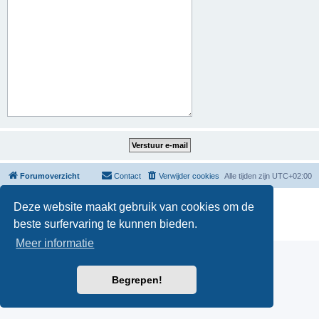
Forumoverzicht
Contact
Verwijder cookies
Alle tijden zijn
UTC+02:00
Powered by
phpBB
® Forum Software © phpBB Limited
Deze website maakt gebruik van cookies om de
Nederlandse vertaling door
phpBB.nl
.
beste surfervaring te kunnen bieden.
Privacy
|
Gebruikersvoorwaarden
Meer informatie
Begrepen!