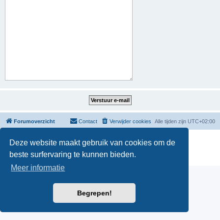
Forumoverzicht
Contact
Verwijder cookies
Alle tijden zijn
UTC+02:00
Powered by
phpBB
® Forum Software © phpBB Limited
Deze website maakt gebruik van cookies om de
Nederlandse vertaling door
phpBB.nl
.
beste surfervaring te kunnen bieden.
Privacy
|
Gebruikersvoorwaarden
Meer informatie
Begrepen!