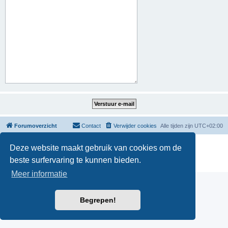
Forumoverzicht
Contact
Verwijder cookies
Alle tijden zijn
UTC+02:00
Powered by
phpBB
® Forum Software © phpBB Limited
Deze website maakt gebruik van cookies om de
Nederlandse vertaling door
phpBB.nl
.
beste surfervaring te kunnen bieden.
Privacy
|
Gebruikersvoorwaarden
Meer informatie
Begrepen!