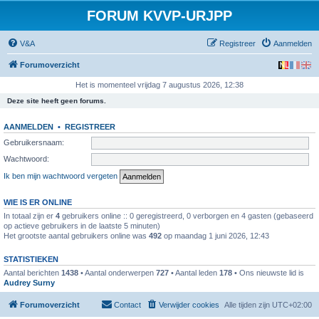
FORUM KVVP-URJPP
V&A
Registreer
Aanmelden
Forumoverzicht
Het is momenteel vrijdag 7 augustus 2026, 12:38
Deze site heeft geen forums.
AANMELDEN
•
REGISTREER
Gebruikersnaam:
Wachtwoord:
Ik ben mijn wachtwoord vergeten
WIE IS ER ONLINE
In totaal zijn er
4
gebruikers online :: 0 geregistreerd, 0 verborgen en 4 gasten (gebaseerd
op actieve gebruikers in de laatste 5 minuten)
Het grootste aantal gebruikers online was
492
op maandag 1 juni 2026, 12:43
STATISTIEKEN
Aantal berichten
1438
• Aantal onderwerpen
727
• Aantal leden
178
• Ons nieuwste lid is
Audrey Surny
Forumoverzicht
Contact
Verwijder cookies
Alle tijden zijn
UTC+02:00