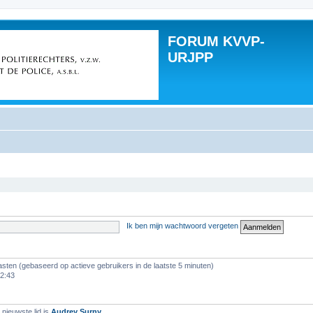
FORUM KVVP-
URJPP
Ik ben mijn wachtwoord vergeten
asten (gebaseerd op actieve gebruikers in de laatste 5 minuten)
12:43
nieuwste lid is
Audrey Surny