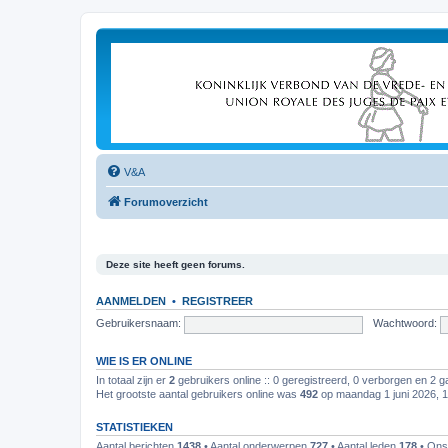
V&A
Forumoverzicht
Deze site heeft geen forums.
AANMELDEN
•
REGISTREER
Gebruikersnaam:
Wachtwoord:
WIE IS ER ONLINE
In totaal zijn er
2
gebruikers online :: 0 geregistreerd, 0 verborgen en 2 g
Het grootste aantal gebruikers online was
492
op maandag 1 juni 2026, 
STATISTIEKEN
Aantal berichten
1438
• Aantal onderwerpen
727
• Aantal leden
178
• Ons 