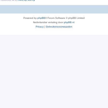
Powered by
phpBB
® Forum Software © phpBB Limited
Nederlandse vertaling door
phpBB.nl
.
Privacy
|
Gebruikersvoorwaarden