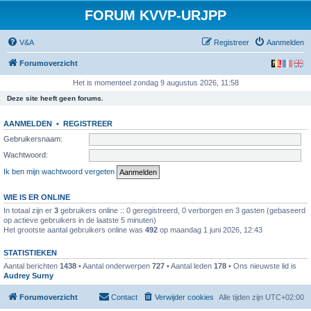
FORUM KVVP-URJPP
V&A
Registreer
Aanmelden
Forumoverzicht
Het is momenteel zondag 9 augustus 2026, 11:58
Deze site heeft geen forums.
AANMELDEN
•
REGISTREER
Gebruikersnaam:
Wachtwoord:
Ik ben mijn wachtwoord vergeten
WIE IS ER ONLINE
In totaal zijn er
3
gebruikers online :: 0 geregistreerd, 0 verborgen en 3 gasten (gebaseerd
op actieve gebruikers in de laatste 5 minuten)
Het grootste aantal gebruikers online was
492
op maandag 1 juni 2026, 12:43
STATISTIEKEN
Aantal berichten
1438
• Aantal onderwerpen
727
• Aantal leden
178
• Ons nieuwste lid is
Audrey Surny
Forumoverzicht
Contact
Verwijder cookies
Alle tijden zijn
UTC+02:00