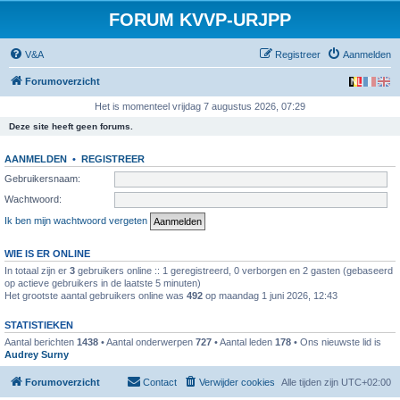
FORUM KVVP-URJPP
V&A
Registreer
Aanmelden
Forumoverzicht
Het is momenteel vrijdag 7 augustus 2026, 07:29
Deze site heeft geen forums.
AANMELDEN
•
REGISTREER
Gebruikersnaam:
Wachtwoord:
Ik ben mijn wachtwoord vergeten
WIE IS ER ONLINE
In totaal zijn er
3
gebruikers online :: 1 geregistreerd, 0 verborgen en 2 gasten (gebaseerd
op actieve gebruikers in de laatste 5 minuten)
Het grootste aantal gebruikers online was
492
op maandag 1 juni 2026, 12:43
STATISTIEKEN
Aantal berichten
1438
• Aantal onderwerpen
727
• Aantal leden
178
• Ons nieuwste lid is
Audrey Surny
Forumoverzicht
Contact
Verwijder cookies
Alle tijden zijn
UTC+02:00