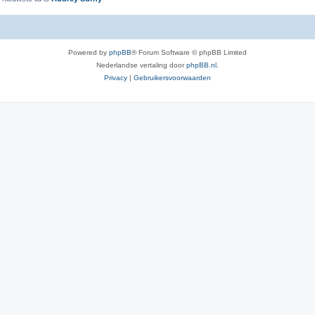
Powered by
phpBB
® Forum Software © phpBB Limited
Nederlandse vertaling door
phpBB.nl
.
Privacy
|
Gebruikersvoorwaarden