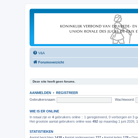
V&A
Forumoverzicht
Deze site heeft geen forums.
AANMELDEN
•
REGISTREER
Gebruikersnaam:
Wachtwoord:
WIE IS ER ONLINE
In totaal zijn er
4
gebruikers online :: 1 geregistreerd, 0 verborgen en 3 g
Het grootste aantal gebruikers online was
492
op maandag 1 juni 2026, 
STATISTIEKEN
Aantal berichten
1438
• Aantal onderwerpen
727
• Aantal leden
178
• Ons 