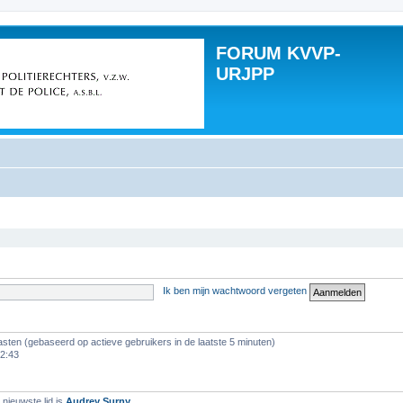
FORUM KVVP-
URJPP
Ik ben mijn wachtwoord vergeten
asten (gebaseerd op actieve gebruikers in de laatste 5 minuten)
12:43
nieuwste lid is
Audrey Surny