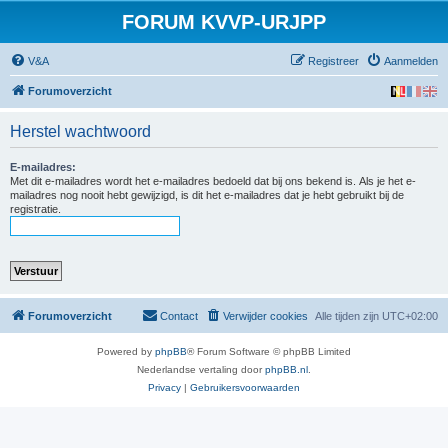
FORUM KVVP-URJPP
V&A
Registreer
Aanmelden
Forumoverzicht
Herstel wachtwoord
E-mailadres:
Met dit e-mailadres wordt het e-mailadres bedoeld dat bij ons bekend is. Als je het e-
mailadres nog nooit hebt gewijzigd, is dit het e-mailadres dat je hebt gebruikt bij de
registratie.
Forumoverzicht
Contact
Verwijder cookies
Alle tijden zijn
UTC+02:00
Powered by
phpBB
® Forum Software © phpBB Limited
Nederlandse vertaling door
phpBB.nl
.
Privacy
|
Gebruikersvoorwaarden