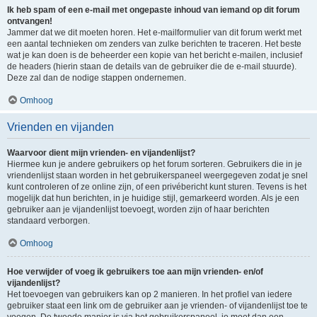
Ik heb spam of een e-mail met ongepaste inhoud van iemand op dit forum
ontvangen!
Jammer dat we dit moeten horen. Het e-mailformulier van dit forum werkt met
een aantal technieken om zenders van zulke berichten te traceren. Het beste
wat je kan doen is de beheerder een kopie van het bericht e-mailen, inclusief
de headers (hierin staan de details van de gebruiker die de e-mail stuurde).
Deze zal dan de nodige stappen ondernemen.
Omhoog
Vrienden en vijanden
Waarvoor dient mijn vrienden- en vijandenlijst?
Hiermee kun je andere gebruikers op het forum sorteren. Gebruikers die in je
vriendenlijst staan worden in het gebruikerspaneel weergegeven zodat je snel
kunt controleren of ze online zijn, of een privébericht kunt sturen. Tevens is het
mogelijk dat hun berichten, in je huidige stijl, gemarkeerd worden. Als je een
gebruiker aan je vijandenlijst toevoegt, worden zijn of haar berichten
standaard verborgen.
Omhoog
Hoe verwijder of voeg ik gebruikers toe aan mijn vrienden- en/of
vijandenlijst?
Het toevoegen van gebruikers kan op 2 manieren. In het profiel van iedere
gebruiker staat een link om de gebruiker aan je vrienden- of vijandenlijst toe te