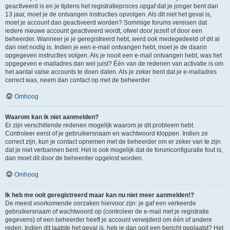
geactiveerd is en je tijdens het registratieproces opgaf dat je jonger bent dan
13 jaar, moet je de ontvangen instructies opvolgen. Als dit niet het geval is,
moet je account dan geactiveerd worden? Sommige forums vereisen dat
iedere nieuwe account geactiveerd wordt, ofwel door jezelf of door een
beheerder. Wanneer je je geregistreerd hebt, werd ook medegedeeld of dit al
dan niet nodig is. Indien je een e-mail ontvangen hebt, moet je de daarin
opgegeven instructies volgen. Als je nooit een e-mail ontvangen hebt, was het
opgegeven e-mailadres dan wel juist? Één van de redenen van activatie is om
het aantal valse accounts te doen dalen. Als je zeker bent dat je e-mailadres
correct was, neem dan contact op met de beheerder.
Omhoog
Waarom kan ik niet aanmelden?
Er zijn verschillende redenen mogelijk waarom je dit probleem hebt.
Controleer eerst of je gebruikersnaam en wachtwoord kloppen. Indien ze
correct zijn, kun je contact opnemen met de beheerder om er zeker van te zijn
dat je niet verbannen bent. Het is ook mogelijk dat de forumconfiguratie fout is,
dan moet dit door de beheerder opgelost worden.
Omhoog
Ik heb me ooit geregistreerd maar kan nu niet meer aanmelden!?
De meest voorkomende oorzaken hiervoor zijn: je gaf een verkeerde
gebruikersnaam of wachtwoord op (controleer de e-mail met je registratie
gegevens) of een beheerder heeft je account verwijderd om één of andere
reden. Indien dit laatste het geval is, heb je dan ooit een bericht geplaatst? Het