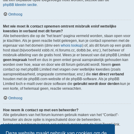
dat een bepaalde optie toegevoegd moet worden, bezoek dan de
phpBB Ideeën sectie
.
Omhoog
Met wie moet ik contact opnemen omtrent misbruik en/of wettelijke
kwesties in verband met dit forum?
Alle beheerders die op de "het team"-pagina vermeld worden, staan open voor
je klachten. Als je geen reactie hebt gekregen, kun je contact opnemen met de
eigenaar van het domein (dmv een
whois lookup
) of, als dit forum op een gratis
host staat (bijvoorbeeld xsbb.nl, nl.forums.cc, dotbb.be, enz.), het beheer of
misbruik-afdeling van de gratis host. Wees je er bewust van dat phpBB Limited
geen inspraak
heeft en dus in geen enkel geval aansprakelijk gehouden kan
worden over hoe, waar en door wie dit forum gebruikt wordt. Neem
geen
contact op met phpBB Limited met vragen over wettelijke kwesties (zoals
aanspreekbaarheid, ongepaste commentaar, enz.) die
niet direct verband
houden met de phpBB.com-website of de phpBB-software. Als je phpBB
Limited toch e-mailt over deze software die
gebruikt wordt door derden
kun je
een korte, of helemaal geen, reactie verwachten.
Omhoog
Hoe neem ik contact op met een beheerder?
Alle gebruikers van het forum kunnen gebruik maken van het “Contact”-
formulier als deze optie is ingeschakeld door de beheerders.
Leden van het forum kunnen ook gebruik maken van de “Het Team”-link.
Deze website maakt gebruik van cookies om de