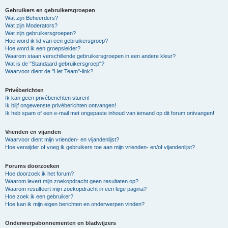
Gebruikers en gebruikersgroepen
Wat zijn Beheerders?
Wat zijn Moderators?
Wat zijn gebruikersgroepen?
Hoe word ik lid van een gebruikersgroep?
Hoe word ik een groepsleider?
Waarom staan verschillende gebruikersgroepen in een andere kleur?
Wat is de "Standaard gebruikersgroep"?
Waarvoor dient de "Het Team"-link?
Privéberichten
Ik kan geen privéberichten sturen!
Ik blijf ongewenste privéberichten ontvangen!
Ik heb spam of een e-mail met ongepaste inhoud van iemand op dit forum ontvangen!
Vrienden en vijanden
Waarvoor dient mijn vrienden- en vijandenlijst?
Hoe verwijder of voeg ik gebruikers toe aan mijn vrienden- en/of vijandenlijst?
Forums doorzoeken
Hoe doorzoek ik het forum?
Waarom levert mijn zoekopdracht geen resultaten op?
Waarom resulteert mijn zoekopdracht in een lege pagina?
Hoe zoek ik een gebruiker?
Hoe kan ik mijn eigen berichten en onderwerpen vinden?
Onderwerpabonnementen en bladwijzers