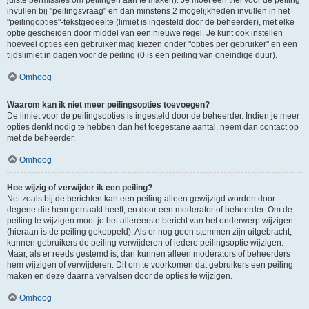
juiste permissies om peilingen aan te maken). Je moet een titel voor de peiling
invullen bij "peilingsvraag" en dan minstens 2 mogelijkheden invullen in het
"peilingopties"-tekstgedeelte (limiet is ingesteld door de beheerder), met elke
optie gescheiden door middel van een nieuwe regel. Je kunt ook instellen
hoeveel opties een gebruiker mag kiezen onder "opties per gebruiker" en een
tijdslimiet in dagen voor de peiling (0 is een peiling van oneindige duur).
Omhoog
Waarom kan ik niet meer peilingsopties toevoegen?
De limiet voor de peilingsopties is ingesteld door de beheerder. Indien je meer
opties denkt nodig te hebben dan het toegestane aantal, neem dan contact op
met de beheerder.
Omhoog
Hoe wijzig of verwijder ik een peiling?
Net zoals bij de berichten kan een peiling alleen gewijzigd worden door
degene die hem gemaakt heeft, en door een moderator of beheerder. Om de
peiling te wijzigen moet je het allereerste bericht van het onderwerp wijzigen
(hieraan is de peiling gekoppeld). Als er nog geen stemmen zijn uitgebracht,
kunnen gebruikers de peiling verwijderen of iedere peilingsoptie wijzigen.
Maar, als er reeds gestemd is, dan kunnen alleen moderators of beheerders
hem wijzigen of verwijderen. Dit om te voorkomen dat gebruikers een peiling
maken en deze daarna vervalsen door de opties te wijzigen.
Omhoog