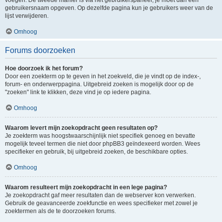
voegen. De tweede manier is via het gebruikerspaneel, je moet dan een
gebruikersnaam opgeven. Op dezelfde pagina kun je gebruikers weer van de
lijst verwijderen.
Omhoog
Forums doorzoeken
Hoe doorzoek ik het forum?
Door een zoekterm op te geven in het zoekveld, die je vindt op de index-,
forum- en onderwerppagina. Uitgebreid zoeken is mogelijk door op de
"zoeken" link te klikken, deze vind je op iedere pagina.
Omhoog
Waarom levert mijn zoekopdracht geen resultaten op?
Je zoekterm was hoogstwaarschijnlijk niet specifiek genoeg en bevatte
mogelijk teveel termen die niet door phpBB3 geïndexeerd worden. Wees
specifieker en gebruik, bij uitgebreid zoeken, de beschikbare opties.
Omhoog
Waarom resulteert mijn zoekopdracht in een lege pagina?
Je zoekopdracht gaf meer resultaten dan de webserver kon verwerken.
Gebruik de geavanceerde zoekfunctie en wees specifieker met zowel je
zoektermen als de te doorzoeken forums.