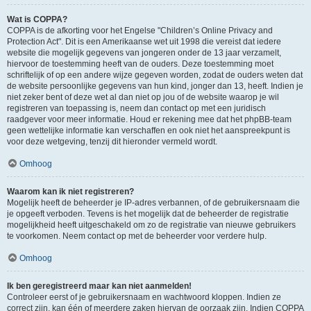
Wat is COPPA?
COPPA is de afkorting voor het Engelse "Children’s Online Privacy and
Protection Act". Dit is een Amerikaanse wet uit 1998 die vereist dat iedere
website die mogelijk gegevens van jongeren onder de 13 jaar verzamelt,
hiervoor de toestemming heeft van de ouders. Deze toestemming moet
schriftelijk of op een andere wijze gegeven worden, zodat de ouders weten dat
de website persoonlijke gegevens van hun kind, jonger dan 13, heeft. Indien je
niet zeker bent of deze wet al dan niet op jou of de website waarop je wil
registreren van toepassing is, neem dan contact op met een juridisch
raadgever voor meer informatie. Houd er rekening mee dat het phpBB-team
geen wettelijke informatie kan verschaffen en ook niet het aanspreekpunt is
voor deze wetgeving, tenzij dit hieronder vermeld wordt.
Omhoog
Waarom kan ik niet registreren?
Mogelijk heeft de beheerder je IP-adres verbannen, of de gebruikersnaam die
je opgeeft verboden. Tevens is het mogelijk dat de beheerder de registratie
mogelijkheid heeft uitgeschakeld om zo de registratie van nieuwe gebruikers
te voorkomen. Neem contact op met de beheerder voor verdere hulp.
Omhoog
Ik ben geregistreerd maar kan niet aanmelden!
Controleer eerst of je gebruikersnaam en wachtwoord kloppen. Indien ze
correct zijn, kan één of meerdere zaken hiervan de oorzaak zijn. Indien COPPA