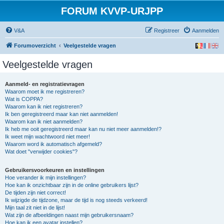
FORUM KVVP-URJPP
V&A
Registreer
Aanmelden
Forumoverzicht
Veelgestelde vragen
Veelgestelde vragen
Aanmeld- en registratievragen
Waarom moet ik me registreren?
Wat is COPPA?
Waarom kan ik niet registreren?
Ik ben geregistreerd maar kan niet aanmelden!
Waarom kan ik niet aanmelden?
Ik heb me ooit geregistreerd maar kan nu niet meer aanmelden!?
Ik weet mijn wachtwoord niet meer!
Waarom word ik automatisch afgemeld?
Wat doet "verwijder cookies"?
Gebruikersvoorkeuren en instellingen
Hoe verander ik mijn instellingen?
Hoe kan ik onzichtbaar zijn in de online gebruikers lijst?
De tijden zijn niet correct!
Ik wijzigde de tijdzone, maar de tijd is nog steeds verkeerd!
Mijn taal zit niet in de lijst!
Wat zijn de afbeeldingen naast mijn gebruikersnaam?
Hoe kan ik een avatar instellen?