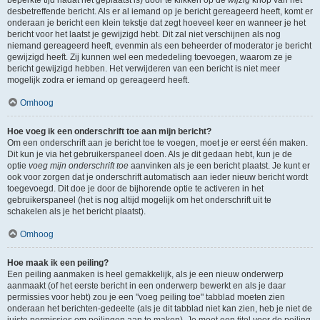
beperkte tijd nadat het geplaatst is) door te klikken op de
wijzig
knop van het
desbetreffende bericht. Als er al iemand op je bericht gereageerd heeft, komt er
onderaan je bericht een klein tekstje dat zegt hoeveel keer en wanneer je het
bericht voor het laatst je gewijzigd hebt. Dit zal niet verschijnen als nog
niemand gereageerd heeft, evenmin als een beheerder of moderator je bericht
gewijzigd heeft. Zij kunnen wel een mededeling toevoegen, waarom ze je
bericht gewijzigd hebben. Het verwijderen van een bericht is niet meer
mogelijk zodra er iemand op gereageerd heeft.
Omhoog
Hoe voeg ik een onderschrift toe aan mijn bericht?
Om een onderschrift aan je bericht toe te voegen, moet je er eerst één maken.
Dit kun je via het gebruikerspaneel doen. Als je dit gedaan hebt, kun je de
optie
voeg mijn onderschrift toe
aanvinken als je een bericht plaatst. Je kunt er
ook voor zorgen dat je onderschrift automatisch aan ieder nieuw bericht wordt
toegevoegd. Dit doe je door de bijhorende optie te activeren in het
gebruikerspaneel (het is nog altijd mogelijk om het onderschrift uit te
schakelen als je het bericht plaatst).
Omhoog
Hoe maak ik een peiling?
Een peiling aanmaken is heel gemakkelijk, als je een nieuw onderwerp
aanmaakt (of het eerste bericht in een onderwerp bewerkt en als je daar
permissies voor hebt) zou je een "voeg peiling toe" tabblad moeten zien
onderaan het berichten-gedeelte (als je dit tabblad niet kan zien, heb je niet de