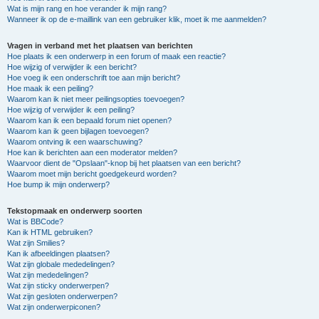
Wat is mijn rang en hoe verander ik mijn rang?
Wanneer ik op de e-maillink van een gebruiker klik, moet ik me aanmelden?
Vragen in verband met het plaatsen van berichten
Hoe plaats ik een onderwerp in een forum of maak een reactie?
Hoe wijzig of verwijder ik een bericht?
Hoe voeg ik een onderschrift toe aan mijn bericht?
Hoe maak ik een peiling?
Waarom kan ik niet meer peilingsopties toevoegen?
Hoe wijzig of verwijder ik een peiling?
Waarom kan ik een bepaald forum niet openen?
Waarom kan ik geen bijlagen toevoegen?
Waarom ontving ik een waarschuwing?
Hoe kan ik berichten aan een moderator melden?
Waarvoor dient de "Opslaan"-knop bij het plaatsen van een bericht?
Waarom moet mijn bericht goedgekeurd worden?
Hoe bump ik mijn onderwerp?
Tekstopmaak en onderwerp soorten
Wat is BBCode?
Kan ik HTML gebruiken?
Wat zijn Smilies?
Kan ik afbeeldingen plaatsen?
Wat zijn globale mededelingen?
Wat zijn mededelingen?
Wat zijn sticky onderwerpen?
Wat zijn gesloten onderwerpen?
Wat zijn onderwerpiconen?