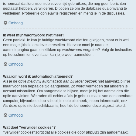
is normaal dat forums om de zoveel tijd gebruikers, die nog geen berichten
geplaatst hebben, verwijderen. Dit doen ze om de database qua omvang te
verkleinen. Probeer je opnieuw te registreren en meng je in de discussies.
Omhoog
Ik weet mijn wachtwoord niet meer!
Geen paniek! Je kan je huidige wachtwoord niet terug krijgen, maar er is wel
een mogelijkheid om deze te resetten. Hiervoor moet je naar de
aanmeldpagina gaan en klikken op
wachtwoord vergeten?
. Volg de instructies
op het scherm en even later kan je je weer aanmelden.
Omhoog
Waarom word ik automatisch afgemeld?
Als je de optie
meld mij automatisch aan bij ieder bezoek
niet aanvinkt, blijf je
maar voor een bepaalde tijd aangemeld. Zo wordt vermeden dat anderen je
account misbruiken. Om aangemeld te blijven, moet je bij het aanmelden die
optie aanvinken. We raden dit echter af als je gebruik maakt van een openbare
computer, bijvoorbeeld op school, in de bibliotheek, in een internetcafé, enz.
Als deze optie niet beschikbaar is, heeft de beheerder deze uitgeschakeld.
Omhoog
Wat doet "verwijder cookies"?
"Verwijder cookies" zorgt dat alle cookies die door phpBB3 zijn aangemaakt,