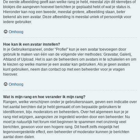
De eerste afbeelding geeft aan welke rang je hebt, meestal zijn dit sterretjes of
blokjes die aangeven hoeveel berichten je geplaatst hebt of wat je status is.
Hieronder kan nog een tweede, meestal grotere, afbeelding staan, beter
bekend als een avatar. Deze afbeelding is meestal uniek of persoonlijk voor
iedere gebruiker.
Omhoog
Hoe kan ik een avatar instellen?
In je Gebruikerspaneel, onder “Profiel” kun je een avatar toevoegen door
gebruik te maken van één van de volgende vier methodes: Gravatar, Galerij,
Afstand of Upload. Het is aan de beheerders om avatars in te schakelen en om
te kiezen op welke manier je een avatar kan gebruiken. Als je geen avatars
kunt gebruiken, neem dan contact op met een beheerder voor je vragen
hierover.
Omhoog
Wat is mijn rang en hoe verander ik mijn rang?
Rangen, welke verschijnen onder je gebruikersnaam, geven een indicatie over
het aantal berchten dat je hebt gemaakt of om bepaalde gebruikers te
identificeren, bijv. moderators en beheerders. Over het algemeen kun je je
rang niet wijzigen, aangezien ze ingesteld worden door een beheerder. Nu
moet je natuurlijk het forum niet beginnen te spammen met onzinnig veel
berichten, gewoon voor een hogere rang. Dit heeft zelfs mogelijk het
tegenovergestelde effect, een beheerder of moderator kunnen je berichten
aantal doen dalen.