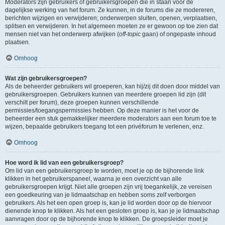
Moderators zijn gebruikers of gebruikersgroepen die in staan voor de
dagelijkse werking van het forum. Ze kunnen, in de forums die ze modereren,
berichten wijzigen en verwijderen; onderwerpen sluiten, openen, verplaatsen,
splitsen en verwijderen. In het algemeen moeten ze er gewoon op toe zien dat
mensen niet van het onderwerp afwijken (
off-topic
gaan) of ongepaste inhoud
plaatsen.
Omhoog
Wat zijn gebruikersgroepen?
Als de beheerder gebruikers wil groeperen, kan hij/zij dit doen door middel van
gebruikersgroepen. Gebruikers kunnen van meerdere groepen lid zijn (dit
verschilt per forum), deze groepen kunnen verschillende
permissies/toegangspermissies hebben. Op deze manier is het voor de
beheerder een stuk gemakkelijker meerdere moderators aan een forum toe te
wijzen, bepaalde gebruikers toegang tot een privéforum te verlenen, enz.
Omhoog
Hoe word ik lid van een gebruikersgroep?
Om lid van een gebruikersgroep te worden, moet je op de bijhorende link
klikken in het gebruikerspaneel, waarna je een overzicht van alle
gebruikersgroepen krijgt. Niet alle groepen zijn vrij toegankelijk, ze vereisen
een goedkeuring van je lidmaatschap en hebben soms zelf verborgen
gebruikers. Als het een open groep is, kan je lid worden door op de hiervoor
dienende knop te klikken. Als het een gesloten groep is, kan je je lidmaatschap
aanvragen door op de bijhorende knop te klikken. De groepsleider moet je