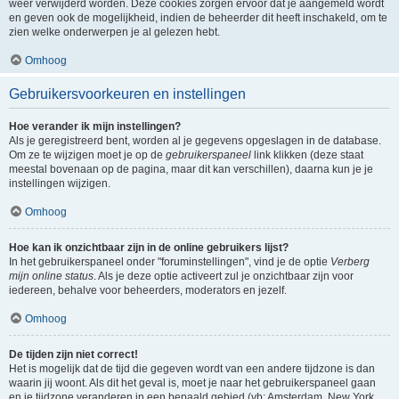
weer verwijderd worden. Deze cookies zorgen ervoor dat je aangemeld wordt
en geven ook de mogelijkheid, indien de beheerder dit heeft inschakeld, om te
zien welke onderwerpen je al gelezen hebt.
Omhoog
Gebruikersvoorkeuren en instellingen
Hoe verander ik mijn instellingen?
Als je geregistreerd bent, worden al je gegevens opgeslagen in de database.
Om ze te wijzigen moet je op de
gebruikerspaneel
link klikken (deze staat
meestal bovenaan op de pagina, maar dit kan verschillen), daarna kun je je
instellingen wijzigen.
Omhoog
Hoe kan ik onzichtbaar zijn in de online gebruikers lijst?
In het gebruikerspaneel onder "foruminstellingen", vind je de optie
Verberg
mijn online status
. Als je deze optie activeert zul je onzichtbaar zijn voor
iedereen, behalve voor beheerders, moderators en jezelf.
Omhoog
De tijden zijn niet correct!
Het is mogelijk dat de tijd die gegeven wordt van een andere tijdzone is dan
waarin jij woont. Als dit het geval is, moet je naar het gebruikerspaneel gaan
en je tijdzone veranderen in een bepaald gebied (vb: Amsterdam, New York,