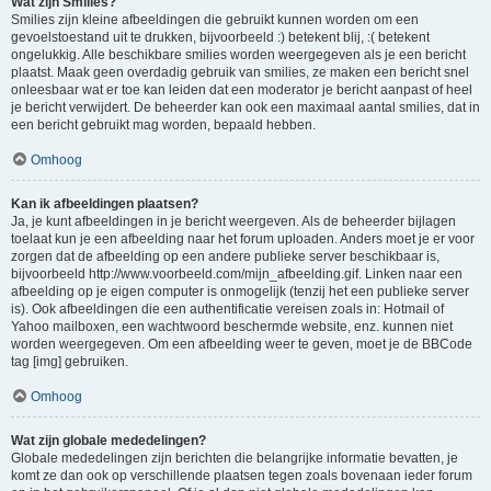
Wat zijn Smilies?
Smilies zijn kleine afbeeldingen die gebruikt kunnen worden om een
gevoelstoestand uit te drukken, bijvoorbeeld :) betekent blij, :( betekent
ongelukkig. Alle beschikbare smilies worden weergegeven als je een bericht
plaatst. Maak geen overdadig gebruik van smilies, ze maken een bericht snel
onleesbaar wat er toe kan leiden dat een moderator je bericht aanpast of heel
je bericht verwijdert. De beheerder kan ook een maximaal aantal smilies, dat in
een bericht gebruikt mag worden, bepaald hebben.
Omhoog
Kan ik afbeeldingen plaatsen?
Ja, je kunt afbeeldingen in je bericht weergeven. Als de beheerder bijlagen
toelaat kun je een afbeelding naar het forum uploaden. Anders moet je er voor
zorgen dat de afbeelding op een andere publieke server beschikbaar is,
bijvoorbeeld http://www.voorbeeld.com/mijn_afbeelding.gif. Linken naar een
afbeelding op je eigen computer is onmogelijk (tenzij het een publieke server
is). Ook afbeeldingen die een authentificatie vereisen zoals in: Hotmail of
Yahoo mailboxen, een wachtwoord beschermde website, enz. kunnen niet
worden weergegeven. Om een afbeelding weer te geven, moet je de BBCode
tag [img] gebruiken.
Omhoog
Wat zijn globale mededelingen?
Globale mededelingen zijn berichten die belangrijke informatie bevatten, je
komt ze dan ook op verschillende plaatsen tegen zoals bovenaan ieder forum