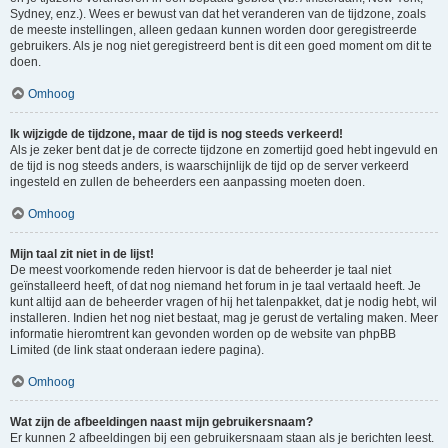
Sydney, enz.). Wees er bewust van dat het veranderen van de tijdzone, zoals
de meeste instellingen, alleen gedaan kunnen worden door geregistreerde
gebruikers. Als je nog niet geregistreerd bent is dit een goed moment om dit te
doen.
Omhoog
Ik wijzigde de tijdzone, maar de tijd is nog steeds verkeerd!
Als je zeker bent dat je de correcte tijdzone en zomertijd goed hebt ingevuld en
de tijd is nog steeds anders, is waarschijnlijk de tijd op de server verkeerd
ingesteld en zullen de beheerders een aanpassing moeten doen.
Omhoog
Mijn taal zit niet in de lijst!
De meest voorkomende reden hiervoor is dat de beheerder je taal niet
geïnstalleerd heeft, of dat nog niemand het forum in je taal vertaald heeft. Je
kunt altijd aan de beheerder vragen of hij het talenpakket, dat je nodig hebt, wil
installeren. Indien het nog niet bestaat, mag je gerust de vertaling maken. Meer
informatie hieromtrent kan gevonden worden op de website van phpBB
Limited (de link staat onderaan iedere pagina).
Omhoog
Wat zijn de afbeeldingen naast mijn gebruikersnaam?
Er kunnen 2 afbeeldingen bij een gebruikersnaam staan als je berichten leest.