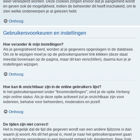
weer verwijderd worden. Deze cookies zorgen ervoor dat je aangemeld wordt
en geven ook de mogelijkheid, indien de beheerder dit heeft inschakeld, om te
zien welke onderwerpen je al gelezen hebt.
Omhoog
Gebruikersvoorkeuren en instellingen
Hoe verander ik mijn instellingen?
Als je geregistreerd bent, worden al je gegevens opgeslagen in de database.
Om ze te wijzigen moet je op de
gebruikerspaneel
link klikken (deze staat
meestal bovenaan op de pagina, maar dit kan verschillen), daarna kun je je
instellingen wijzigen.
Omhoog
Hoe kan ik onzichtbaar zijn in de online gebruikers lijst?
In het gebruikerspaneel onder "foruminstellingen", vind je de optie
Verberg
mijn online status
. Als je deze optie activeert zul je onzichtbaar zijn voor
iedereen, behalve voor beheerders, moderators en jezelf.
Omhoog
De tijden zijn niet correct!
Het is mogelijk dat de tijd die gegeven wordt van een andere tijdzone is dan
waarin jij woont. Als dit het geval is, moet je naar het gebruikerspaneel gaan
en je tijdzone veranderen in een bepaald gebied (vb: Amsterdam, New York,