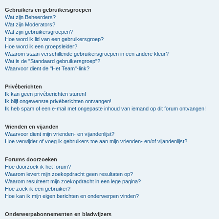
Gebruikers en gebruikersgroepen
Wat zijn Beheerders?
Wat zijn Moderators?
Wat zijn gebruikersgroepen?
Hoe word ik lid van een gebruikersgroep?
Hoe word ik een groepsleider?
Waarom staan verschillende gebruikersgroepen in een andere kleur?
Wat is de "Standaard gebruikersgroep"?
Waarvoor dient de "Het Team"-link?
Privéberichten
Ik kan geen privéberichten sturen!
Ik blijf ongewenste privéberichten ontvangen!
Ik heb spam of een e-mail met ongepaste inhoud van iemand op dit forum ontvangen!
Vrienden en vijanden
Waarvoor dient mijn vrienden- en vijandenlijst?
Hoe verwijder of voeg ik gebruikers toe aan mijn vrienden- en/of vijandenlijst?
Forums doorzoeken
Hoe doorzoek ik het forum?
Waarom levert mijn zoekopdracht geen resultaten op?
Waarom resulteert mijn zoekopdracht in een lege pagina?
Hoe zoek ik een gebruiker?
Hoe kan ik mijn eigen berichten en onderwerpen vinden?
Onderwerpabonnementen en bladwijzers