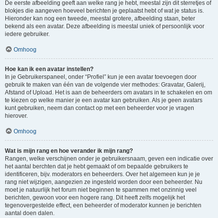
De eerste afbeelding geeft aan welke rang je hebt, meestal zijn dit sterretjes of
blokjes die aangeven hoeveel berichten je geplaatst hebt of wat je status is.
Hieronder kan nog een tweede, meestal grotere, afbeelding staan, beter
bekend als een avatar. Deze afbeelding is meestal uniek of persoonlijk voor
iedere gebruiker.
Omhoog
Hoe kan ik een avatar instellen?
In je Gebruikerspaneel, onder “Profiel” kun je een avatar toevoegen door
gebruik te maken van één van de volgende vier methodes: Gravatar, Galerij,
Afstand of Upload. Het is aan de beheerders om avatars in te schakelen en om
te kiezen op welke manier je een avatar kan gebruiken. Als je geen avatars
kunt gebruiken, neem dan contact op met een beheerder voor je vragen
hierover.
Omhoog
Wat is mijn rang en hoe verander ik mijn rang?
Rangen, welke verschijnen onder je gebruikersnaam, geven een indicatie over
het aantal berchten dat je hebt gemaakt of om bepaalde gebruikers te
identificeren, bijv. moderators en beheerders. Over het algemeen kun je je
rang niet wijzigen, aangezien ze ingesteld worden door een beheerder. Nu
moet je natuurlijk het forum niet beginnen te spammen met onzinnig veel
berichten, gewoon voor een hogere rang. Dit heeft zelfs mogelijk het
tegenovergestelde effect, een beheerder of moderator kunnen je berichten
aantal doen dalen.