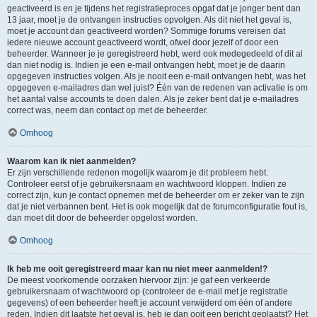
geactiveerd is en je tijdens het registratieproces opgaf dat je jonger bent dan
13 jaar, moet je de ontvangen instructies opvolgen. Als dit niet het geval is,
moet je account dan geactiveerd worden? Sommige forums vereisen dat
iedere nieuwe account geactiveerd wordt, ofwel door jezelf of door een
beheerder. Wanneer je je geregistreerd hebt, werd ook medegedeeld of dit al
dan niet nodig is. Indien je een e-mail ontvangen hebt, moet je de daarin
opgegeven instructies volgen. Als je nooit een e-mail ontvangen hebt, was het
opgegeven e-mailadres dan wel juist? Één van de redenen van activatie is om
het aantal valse accounts te doen dalen. Als je zeker bent dat je e-mailadres
correct was, neem dan contact op met de beheerder.
Omhoog
Waarom kan ik niet aanmelden?
Er zijn verschillende redenen mogelijk waarom je dit probleem hebt.
Controleer eerst of je gebruikersnaam en wachtwoord kloppen. Indien ze
correct zijn, kun je contact opnemen met de beheerder om er zeker van te zijn
dat je niet verbannen bent. Het is ook mogelijk dat de forumconfiguratie fout is,
dan moet dit door de beheerder opgelost worden.
Omhoog
Ik heb me ooit geregistreerd maar kan nu niet meer aanmelden!?
De meest voorkomende oorzaken hiervoor zijn: je gaf een verkeerde
gebruikersnaam of wachtwoord op (controleer de e-mail met je registratie
gegevens) of een beheerder heeft je account verwijderd om één of andere
reden. Indien dit laatste het geval is, heb je dan ooit een bericht geplaatst? Het