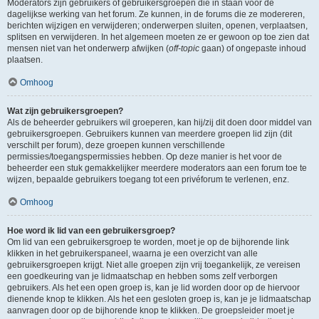
Moderators zijn gebruikers of gebruikersgroepen die in staan voor de
dagelijkse werking van het forum. Ze kunnen, in de forums die ze modereren,
berichten wijzigen en verwijderen; onderwerpen sluiten, openen, verplaatsen,
splitsen en verwijderen. In het algemeen moeten ze er gewoon op toe zien dat
mensen niet van het onderwerp afwijken (
off-topic
gaan) of ongepaste inhoud
plaatsen.
Omhoog
Wat zijn gebruikersgroepen?
Als de beheerder gebruikers wil groeperen, kan hij/zij dit doen door middel van
gebruikersgroepen. Gebruikers kunnen van meerdere groepen lid zijn (dit
verschilt per forum), deze groepen kunnen verschillende
permissies/toegangspermissies hebben. Op deze manier is het voor de
beheerder een stuk gemakkelijker meerdere moderators aan een forum toe te
wijzen, bepaalde gebruikers toegang tot een privéforum te verlenen, enz.
Omhoog
Hoe word ik lid van een gebruikersgroep?
Om lid van een gebruikersgroep te worden, moet je op de bijhorende link
klikken in het gebruikerspaneel, waarna je een overzicht van alle
gebruikersgroepen krijgt. Niet alle groepen zijn vrij toegankelijk, ze vereisen
een goedkeuring van je lidmaatschap en hebben soms zelf verborgen
gebruikers. Als het een open groep is, kan je lid worden door op de hiervoor
dienende knop te klikken. Als het een gesloten groep is, kan je je lidmaatschap
aanvragen door op de bijhorende knop te klikken. De groepsleider moet je