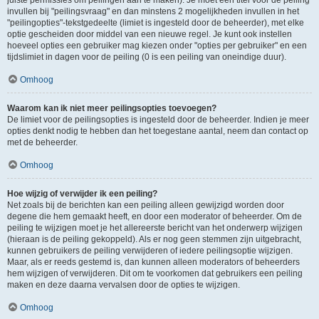
juiste permissies om peilingen aan te maken). Je moet een titel voor de peiling
invullen bij "peilingsvraag" en dan minstens 2 mogelijkheden invullen in het
"peilingopties"-tekstgedeelte (limiet is ingesteld door de beheerder), met elke
optie gescheiden door middel van een nieuwe regel. Je kunt ook instellen
hoeveel opties een gebruiker mag kiezen onder "opties per gebruiker" en een
tijdslimiet in dagen voor de peiling (0 is een peiling van oneindige duur).
Omhoog
Waarom kan ik niet meer peilingsopties toevoegen?
De limiet voor de peilingsopties is ingesteld door de beheerder. Indien je meer
opties denkt nodig te hebben dan het toegestane aantal, neem dan contact op
met de beheerder.
Omhoog
Hoe wijzig of verwijder ik een peiling?
Net zoals bij de berichten kan een peiling alleen gewijzigd worden door
degene die hem gemaakt heeft, en door een moderator of beheerder. Om de
peiling te wijzigen moet je het allereerste bericht van het onderwerp wijzigen
(hieraan is de peiling gekoppeld). Als er nog geen stemmen zijn uitgebracht,
kunnen gebruikers de peiling verwijderen of iedere peilingsoptie wijzigen.
Maar, als er reeds gestemd is, dan kunnen alleen moderators of beheerders
hem wijzigen of verwijderen. Dit om te voorkomen dat gebruikers een peiling
maken en deze daarna vervalsen door de opties te wijzigen.
Omhoog