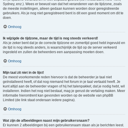
Sydney, enz.). Wees er bewust van dat het veranderen van de tijdzone, zoals
de meeste instellingen, alleen gedaan kunnen worden door geregistreerde
gebruikers. Als je nog niet geregistreerd bent is dit een goed moment om dit te
doen.
Omhoog
Ik wijzigde de tijdzone, maar de tijd is nog steeds verkeerd!
Als je zeker bent dat je de correcte tijdzone en zomertijd goed hebt ingevuld en
de tijd is nog steeds anders, is waarschijnlijk de tijd op de server verkeerd
ingesteld en zullen de beheerders een aanpassing moeten doen.
Omhoog
Mijn taal zit niet in de lijst!
De meest voorkomende reden hiervoor is dat de beheerder je taal niet
geïnstalleerd heeft, of dat nog niemand het forum in je taal vertaald heeft. Je
kunt altijd aan de beheerder vragen of hij het talenpakket, dat je nodig hebt, wil
installeren. Indien het nog niet bestaat, mag je gerust de vertaling maken. Meer
informatie hieromtrent kan gevonden worden op de website van phpBB
Limited (de link staat onderaan iedere pagina).
Omhoog
Wat zijn de afbeeldingen naast mijn gebruikersnaam?
Er kunnen 2 afbeeldingen bij een gebruikersnaam staan als je berichten leest.