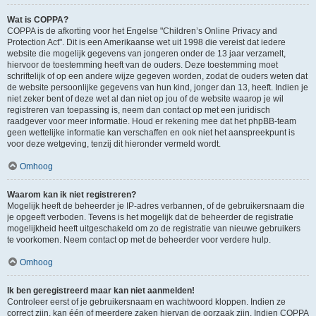
Wat is COPPA?
COPPA is de afkorting voor het Engelse "Children’s Online Privacy and
Protection Act". Dit is een Amerikaanse wet uit 1998 die vereist dat iedere
website die mogelijk gegevens van jongeren onder de 13 jaar verzamelt,
hiervoor de toestemming heeft van de ouders. Deze toestemming moet
schriftelijk of op een andere wijze gegeven worden, zodat de ouders weten dat
de website persoonlijke gegevens van hun kind, jonger dan 13, heeft. Indien je
niet zeker bent of deze wet al dan niet op jou of de website waarop je wil
registreren van toepassing is, neem dan contact op met een juridisch
raadgever voor meer informatie. Houd er rekening mee dat het phpBB-team
geen wettelijke informatie kan verschaffen en ook niet het aanspreekpunt is
voor deze wetgeving, tenzij dit hieronder vermeld wordt.
Omhoog
Waarom kan ik niet registreren?
Mogelijk heeft de beheerder je IP-adres verbannen, of de gebruikersnaam die
je opgeeft verboden. Tevens is het mogelijk dat de beheerder de registratie
mogelijkheid heeft uitgeschakeld om zo de registratie van nieuwe gebruikers
te voorkomen. Neem contact op met de beheerder voor verdere hulp.
Omhoog
Ik ben geregistreerd maar kan niet aanmelden!
Controleer eerst of je gebruikersnaam en wachtwoord kloppen. Indien ze
correct zijn, kan één of meerdere zaken hiervan de oorzaak zijn. Indien COPPA