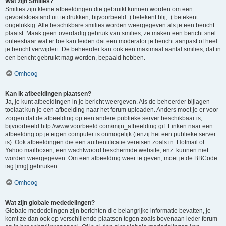
Wat zijn Smilies?
Smilies zijn kleine afbeeldingen die gebruikt kunnen worden om een
gevoelstoestand uit te drukken, bijvoorbeeld :) betekent blij, :( betekent
ongelukkig. Alle beschikbare smilies worden weergegeven als je een bericht
plaatst. Maak geen overdadig gebruik van smilies, ze maken een bericht snel
onleesbaar wat er toe kan leiden dat een moderator je bericht aanpast of heel
je bericht verwijdert. De beheerder kan ook een maximaal aantal smilies, dat in
een bericht gebruikt mag worden, bepaald hebben.
Omhoog
Kan ik afbeeldingen plaatsen?
Ja, je kunt afbeeldingen in je bericht weergeven. Als de beheerder bijlagen
toelaat kun je een afbeelding naar het forum uploaden. Anders moet je er voor
zorgen dat de afbeelding op een andere publieke server beschikbaar is,
bijvoorbeeld http://www.voorbeeld.com/mijn_afbeelding.gif. Linken naar een
afbeelding op je eigen computer is onmogelijk (tenzij het een publieke server
is). Ook afbeeldingen die een authentificatie vereisen zoals in: Hotmail of
Yahoo mailboxen, een wachtwoord beschermde website, enz. kunnen niet
worden weergegeven. Om een afbeelding weer te geven, moet je de BBCode
tag [img] gebruiken.
Omhoog
Wat zijn globale mededelingen?
Globale mededelingen zijn berichten die belangrijke informatie bevatten, je
komt ze dan ook op verschillende plaatsen tegen zoals bovenaan ieder forum