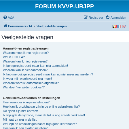
FORUM KVVP-URJPP
V&A
Registreer
Aanmelden
Forumoverzicht
Veelgestelde vragen
Veelgestelde vragen
Aanmeld- en registratievragen
Waarom moet ik me registreren?
Wat is COPPA?
Waarom kan ik niet registreren?
Ik ben geregistreerd maar kan niet aanmelden!
Waarom kan ik niet aanmelden?
Ik heb me ooit geregistreerd maar kan nu niet meer aanmelden!?
Ik weet mijn wachtwoord niet meer!
Waarom word ik automatisch afgemeld?
Wat doet "verwijder cookies"?
Gebruikersvoorkeuren en instellingen
Hoe verander ik mijn instellingen?
Hoe kan ik onzichtbaar zijn in de online gebruikers lijst?
De tijden zijn niet correct!
Ik wijzigde de tijdzone, maar de tijd is nog steeds verkeerd!
Mijn taal zit niet in de lijst!
Wat zijn de afbeeldingen naast mijn gebruikersnaam?
Hoe kan ik een avatar instellen?