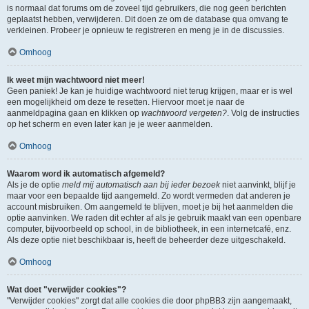
is normaal dat forums om de zoveel tijd gebruikers, die nog geen berichten
geplaatst hebben, verwijderen. Dit doen ze om de database qua omvang te
verkleinen. Probeer je opnieuw te registreren en meng je in de discussies.
Omhoog
Ik weet mijn wachtwoord niet meer!
Geen paniek! Je kan je huidige wachtwoord niet terug krijgen, maar er is wel
een mogelijkheid om deze te resetten. Hiervoor moet je naar de
aanmeldpagina gaan en klikken op
wachtwoord vergeten?
. Volg de instructies
op het scherm en even later kan je je weer aanmelden.
Omhoog
Waarom word ik automatisch afgemeld?
Als je de optie
meld mij automatisch aan bij ieder bezoek
niet aanvinkt, blijf je
maar voor een bepaalde tijd aangemeld. Zo wordt vermeden dat anderen je
account misbruiken. Om aangemeld te blijven, moet je bij het aanmelden die
optie aanvinken. We raden dit echter af als je gebruik maakt van een openbare
computer, bijvoorbeeld op school, in de bibliotheek, in een internetcafé, enz.
Als deze optie niet beschikbaar is, heeft de beheerder deze uitgeschakeld.
Omhoog
Wat doet "verwijder cookies"?
"Verwijder cookies" zorgt dat alle cookies die door phpBB3 zijn aangemaakt,