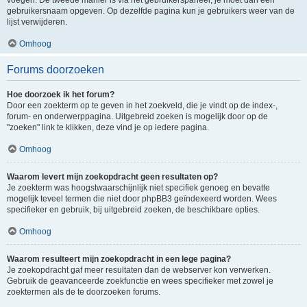
voegen. De tweede manier is via het gebruikerspaneel, je moet dan een
gebruikersnaam opgeven. Op dezelfde pagina kun je gebruikers weer van de
lijst verwijderen.
Omhoog
Forums doorzoeken
Hoe doorzoek ik het forum?
Door een zoekterm op te geven in het zoekveld, die je vindt op de index-,
forum- en onderwerppagina. Uitgebreid zoeken is mogelijk door op de
"zoeken" link te klikken, deze vind je op iedere pagina.
Omhoog
Waarom levert mijn zoekopdracht geen resultaten op?
Je zoekterm was hoogstwaarschijnlijk niet specifiek genoeg en bevatte
mogelijk teveel termen die niet door phpBB3 geïndexeerd worden. Wees
specifieker en gebruik, bij uitgebreid zoeken, de beschikbare opties.
Omhoog
Waarom resulteert mijn zoekopdracht in een lege pagina?
Je zoekopdracht gaf meer resultaten dan de webserver kon verwerken.
Gebruik de geavanceerde zoekfunctie en wees specifieker met zowel je
zoektermen als de te doorzoeken forums.