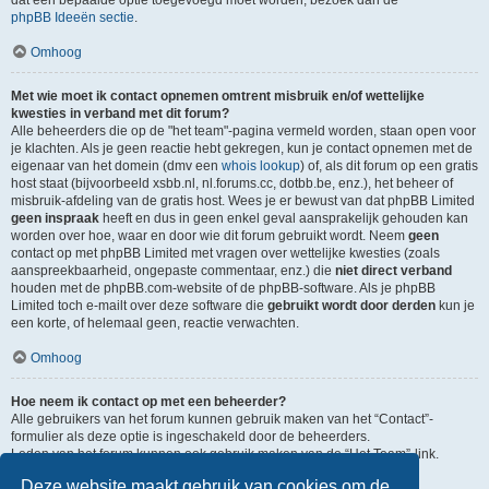
dat een bepaalde optie toegevoegd moet worden, bezoek dan de
phpBB Ideeën sectie
.
Omhoog
Met wie moet ik contact opnemen omtrent misbruik en/of wettelijke
kwesties in verband met dit forum?
Alle beheerders die op de "het team"-pagina vermeld worden, staan open voor
je klachten. Als je geen reactie hebt gekregen, kun je contact opnemen met de
eigenaar van het domein (dmv een
whois lookup
) of, als dit forum op een gratis
host staat (bijvoorbeeld xsbb.nl, nl.forums.cc, dotbb.be, enz.), het beheer of
misbruik-afdeling van de gratis host. Wees je er bewust van dat phpBB Limited
geen inspraak
heeft en dus in geen enkel geval aansprakelijk gehouden kan
worden over hoe, waar en door wie dit forum gebruikt wordt. Neem
geen
contact op met phpBB Limited met vragen over wettelijke kwesties (zoals
aanspreekbaarheid, ongepaste commentaar, enz.) die
niet direct verband
houden met de phpBB.com-website of de phpBB-software. Als je phpBB
Limited toch e-mailt over deze software die
gebruikt wordt door derden
kun je
een korte, of helemaal geen, reactie verwachten.
Omhoog
Hoe neem ik contact op met een beheerder?
Alle gebruikers van het forum kunnen gebruik maken van het “Contact”-
formulier als deze optie is ingeschakeld door de beheerders.
Leden van het forum kunnen ook gebruik maken van de “Het Team”-link.
Deze website maakt gebruik van cookies om de