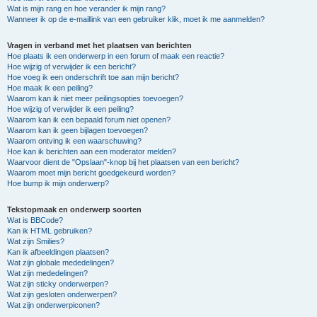
Wat is mijn rang en hoe verander ik mijn rang?
Wanneer ik op de e-maillink van een gebruiker klik, moet ik me aanmelden?
Vragen in verband met het plaatsen van berichten
Hoe plaats ik een onderwerp in een forum of maak een reactie?
Hoe wijzig of verwijder ik een bericht?
Hoe voeg ik een onderschrift toe aan mijn bericht?
Hoe maak ik een peiling?
Waarom kan ik niet meer peilingsopties toevoegen?
Hoe wijzig of verwijder ik een peiling?
Waarom kan ik een bepaald forum niet openen?
Waarom kan ik geen bijlagen toevoegen?
Waarom ontving ik een waarschuwing?
Hoe kan ik berichten aan een moderator melden?
Waarvoor dient de "Opslaan"-knop bij het plaatsen van een bericht?
Waarom moet mijn bericht goedgekeurd worden?
Hoe bump ik mijn onderwerp?
Tekstopmaak en onderwerp soorten
Wat is BBCode?
Kan ik HTML gebruiken?
Wat zijn Smilies?
Kan ik afbeeldingen plaatsen?
Wat zijn globale mededelingen?
Wat zijn mededelingen?
Wat zijn sticky onderwerpen?
Wat zijn gesloten onderwerpen?
Wat zijn onderwerpiconen?