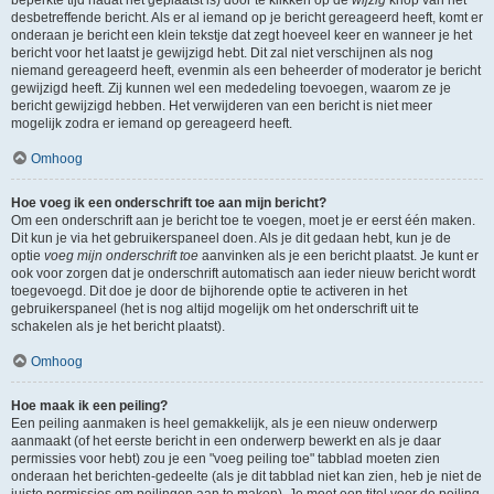
beperkte tijd nadat het geplaatst is) door te klikken op de
wijzig
knop van het
desbetreffende bericht. Als er al iemand op je bericht gereageerd heeft, komt er
onderaan je bericht een klein tekstje dat zegt hoeveel keer en wanneer je het
bericht voor het laatst je gewijzigd hebt. Dit zal niet verschijnen als nog
niemand gereageerd heeft, evenmin als een beheerder of moderator je bericht
gewijzigd heeft. Zij kunnen wel een mededeling toevoegen, waarom ze je
bericht gewijzigd hebben. Het verwijderen van een bericht is niet meer
mogelijk zodra er iemand op gereageerd heeft.
Omhoog
Hoe voeg ik een onderschrift toe aan mijn bericht?
Om een onderschrift aan je bericht toe te voegen, moet je er eerst één maken.
Dit kun je via het gebruikerspaneel doen. Als je dit gedaan hebt, kun je de
optie
voeg mijn onderschrift toe
aanvinken als je een bericht plaatst. Je kunt er
ook voor zorgen dat je onderschrift automatisch aan ieder nieuw bericht wordt
toegevoegd. Dit doe je door de bijhorende optie te activeren in het
gebruikerspaneel (het is nog altijd mogelijk om het onderschrift uit te
schakelen als je het bericht plaatst).
Omhoog
Hoe maak ik een peiling?
Een peiling aanmaken is heel gemakkelijk, als je een nieuw onderwerp
aanmaakt (of het eerste bericht in een onderwerp bewerkt en als je daar
permissies voor hebt) zou je een "voeg peiling toe" tabblad moeten zien
onderaan het berichten-gedeelte (als je dit tabblad niet kan zien, heb je niet de