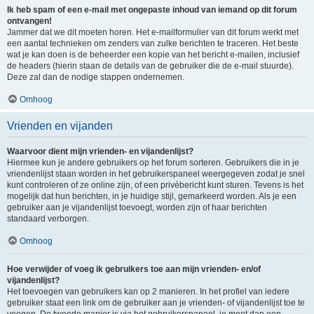
Ik heb spam of een e-mail met ongepaste inhoud van iemand op dit forum
ontvangen!
Jammer dat we dit moeten horen. Het e-mailformulier van dit forum werkt met
een aantal technieken om zenders van zulke berichten te traceren. Het beste
wat je kan doen is de beheerder een kopie van het bericht e-mailen, inclusief
de headers (hierin staan de details van de gebruiker die de e-mail stuurde).
Deze zal dan de nodige stappen ondernemen.
Omhoog
Vrienden en vijanden
Waarvoor dient mijn vrienden- en vijandenlijst?
Hiermee kun je andere gebruikers op het forum sorteren. Gebruikers die in je
vriendenlijst staan worden in het gebruikerspaneel weergegeven zodat je snel
kunt controleren of ze online zijn, of een privébericht kunt sturen. Tevens is het
mogelijk dat hun berichten, in je huidige stijl, gemarkeerd worden. Als je een
gebruiker aan je vijandenlijst toevoegt, worden zijn of haar berichten
standaard verborgen.
Omhoog
Hoe verwijder of voeg ik gebruikers toe aan mijn vrienden- en/of
vijandenlijst?
Het toevoegen van gebruikers kan op 2 manieren. In het profiel van iedere
gebruiker staat een link om de gebruiker aan je vrienden- of vijandenlijst toe te