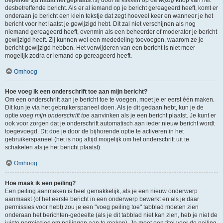
beperkte tijd nadat het geplaatst is) door te klikken op de
wijzig
knop van het
desbetreffende bericht. Als er al iemand op je bericht gereageerd heeft, komt er
onderaan je bericht een klein tekstje dat zegt hoeveel keer en wanneer je het
bericht voor het laatst je gewijzigd hebt. Dit zal niet verschijnen als nog
niemand gereageerd heeft, evenmin als een beheerder of moderator je bericht
gewijzigd heeft. Zij kunnen wel een mededeling toevoegen, waarom ze je
bericht gewijzigd hebben. Het verwijderen van een bericht is niet meer
mogelijk zodra er iemand op gereageerd heeft.
Omhoog
Hoe voeg ik een onderschrift toe aan mijn bericht?
Om een onderschrift aan je bericht toe te voegen, moet je er eerst één maken.
Dit kun je via het gebruikerspaneel doen. Als je dit gedaan hebt, kun je de
optie
voeg mijn onderschrift toe
aanvinken als je een bericht plaatst. Je kunt er
ook voor zorgen dat je onderschrift automatisch aan ieder nieuw bericht wordt
toegevoegd. Dit doe je door de bijhorende optie te activeren in het
gebruikerspaneel (het is nog altijd mogelijk om het onderschrift uit te
schakelen als je het bericht plaatst).
Omhoog
Hoe maak ik een peiling?
Een peiling aanmaken is heel gemakkelijk, als je een nieuw onderwerp
aanmaakt (of het eerste bericht in een onderwerp bewerkt en als je daar
permissies voor hebt) zou je een "voeg peiling toe" tabblad moeten zien
onderaan het berichten-gedeelte (als je dit tabblad niet kan zien, heb je niet de