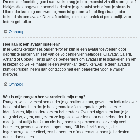
De eerste afbeelding geeft aan welke rang je hebt, meestal zijn dit sterretjes of
blokjes die aangeven hoeveel berichten je geplaatst hebt of wat je status is.
Hieronder kan nog een tweede, meestal grotere, afbeelding staan, beter
bekend als een avatar. Deze afbeelding is meestal uniek of persoonlijk voor
iedere gebruiker.
Omhoog
Hoe kan ik een avatar instellen?
In je Gebruikerspaneel, onder “Profiel” kun je een avatar toevoegen door
gebruik te maken van één van de volgende vier methodes: Gravatar, Galerij,
Afstand of Upload. Het is aan de beheerders om avatars in te schakelen en om
te kiezen op welke manier je een avatar kan gebruiken. Als je geen avatars
kunt gebruiken, neem dan contact op met een beheerder voor je vragen
hierover.
Omhoog
Wat is mijn rang en hoe verander ik mijn rang?
Rangen, welke verschijnen onder je gebruikersnaam, geven een indicatie over
het aantal berchten dat je hebt gemaakt of om bepaalde gebruikers te
identificeren, bijv. moderators en beheerders. Over het algemeen kun je je
rang niet wijzigen, aangezien ze ingesteld worden door een beheerder. Nu
moet je natuurlijk het forum niet beginnen te spammen met onzinnig veel
berichten, gewoon voor een hogere rang. Dit heeft zelfs mogelijk het
tegenovergestelde effect, een beheerder of moderator kunnen je berichten
aantal doen dalen.