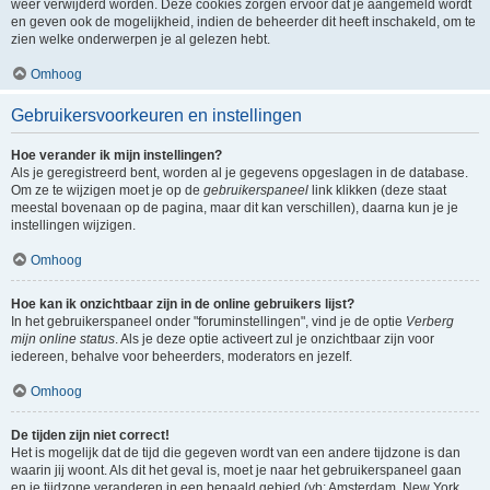
weer verwijderd worden. Deze cookies zorgen ervoor dat je aangemeld wordt
en geven ook de mogelijkheid, indien de beheerder dit heeft inschakeld, om te
zien welke onderwerpen je al gelezen hebt.
Omhoog
Gebruikersvoorkeuren en instellingen
Hoe verander ik mijn instellingen?
Als je geregistreerd bent, worden al je gegevens opgeslagen in de database.
Om ze te wijzigen moet je op de
gebruikerspaneel
link klikken (deze staat
meestal bovenaan op de pagina, maar dit kan verschillen), daarna kun je je
instellingen wijzigen.
Omhoog
Hoe kan ik onzichtbaar zijn in de online gebruikers lijst?
In het gebruikerspaneel onder "foruminstellingen", vind je de optie
Verberg
mijn online status
. Als je deze optie activeert zul je onzichtbaar zijn voor
iedereen, behalve voor beheerders, moderators en jezelf.
Omhoog
De tijden zijn niet correct!
Het is mogelijk dat de tijd die gegeven wordt van een andere tijdzone is dan
waarin jij woont. Als dit het geval is, moet je naar het gebruikerspaneel gaan
en je tijdzone veranderen in een bepaald gebied (vb: Amsterdam, New York,