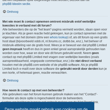
dat een bepaalde optie toegevoegd moet worden, bezoek dan de
phpBB Ideeën sectie
.
Omhoog
Met wie moet ik contact opnemen omtrent misbruik en/of wettelijke
kwesties in verband met dit forum?
Alle beheerders die op de "het team"-pagina vermeld worden, staan open voor
je klachten. Als je geen reactie hebt gekregen, kun je contact opnemen met de
eigenaar van het domein (dmv een
whois lookup
) of, als dit forum op een gratis
host staat (bijvoorbeeld xsbb.nl, nl.forums.cc, dotbb.be, enz.), het beheer of
misbruik-afdeling van de gratis host. Wees je er bewust van dat phpBB Limited
geen inspraak
heeft en dus in geen enkel geval aansprakelijk gehouden kan
worden over hoe, waar en door wie dit forum gebruikt wordt. Neem
geen
contact op met phpBB Limited met vragen over wettelijke kwesties (zoals
aanspreekbaarheid, ongepaste commentaar, enz.) die
niet direct verband
houden met de phpBB.com-website of de phpBB-software. Als je phpBB
Limited toch e-mailt over deze software die
gebruikt wordt door derden
kun je
een korte, of helemaal geen, reactie verwachten.
Omhoog
Hoe neem ik contact op met een beheerder?
Alle gebruikers van het forum kunnen gebruik maken van het “Contact”-
formulier als deze optie is ingeschakeld door de beheerders.
Leden van het forum kunnen ook gebruik maken van de “Het Team”-link.
Deze website maakt gebruik van cookies om de