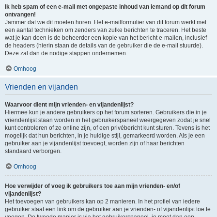
Ik heb spam of een e-mail met ongepaste inhoud van iemand op dit forum
ontvangen!
Jammer dat we dit moeten horen. Het e-mailformulier van dit forum werkt met
een aantal technieken om zenders van zulke berichten te traceren. Het beste
wat je kan doen is de beheerder een kopie van het bericht e-mailen, inclusief
de headers (hierin staan de details van de gebruiker die de e-mail stuurde).
Deze zal dan de nodige stappen ondernemen.
Omhoog
Vrienden en vijanden
Waarvoor dient mijn vrienden- en vijandenlijst?
Hiermee kun je andere gebruikers op het forum sorteren. Gebruikers die in je
vriendenlijst staan worden in het gebruikerspaneel weergegeven zodat je snel
kunt controleren of ze online zijn, of een privébericht kunt sturen. Tevens is het
mogelijk dat hun berichten, in je huidige stijl, gemarkeerd worden. Als je een
gebruiker aan je vijandenlijst toevoegt, worden zijn of haar berichten
standaard verborgen.
Omhoog
Hoe verwijder of voeg ik gebruikers toe aan mijn vrienden- en/of
vijandenlijst?
Het toevoegen van gebruikers kan op 2 manieren. In het profiel van iedere
gebruiker staat een link om de gebruiker aan je vrienden- of vijandenlijst toe te