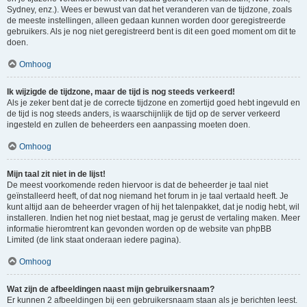
Sydney, enz.). Wees er bewust van dat het veranderen van de tijdzone, zoals
de meeste instellingen, alleen gedaan kunnen worden door geregistreerde
gebruikers. Als je nog niet geregistreerd bent is dit een goed moment om dit te
doen.
Omhoog
Ik wijzigde de tijdzone, maar de tijd is nog steeds verkeerd!
Als je zeker bent dat je de correcte tijdzone en zomertijd goed hebt ingevuld en
de tijd is nog steeds anders, is waarschijnlijk de tijd op de server verkeerd
ingesteld en zullen de beheerders een aanpassing moeten doen.
Omhoog
Mijn taal zit niet in de lijst!
De meest voorkomende reden hiervoor is dat de beheerder je taal niet
geïnstalleerd heeft, of dat nog niemand het forum in je taal vertaald heeft. Je
kunt altijd aan de beheerder vragen of hij het talenpakket, dat je nodig hebt, wil
installeren. Indien het nog niet bestaat, mag je gerust de vertaling maken. Meer
informatie hieromtrent kan gevonden worden op de website van phpBB
Limited (de link staat onderaan iedere pagina).
Omhoog
Wat zijn de afbeeldingen naast mijn gebruikersnaam?
Er kunnen 2 afbeeldingen bij een gebruikersnaam staan als je berichten leest.