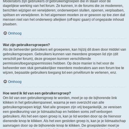
Moderators zijn gebruikers of gebruikersgroepen die in staan voor de
dagelijkse werking van het forum. Ze kunnen, in de forums die ze modereren,
berichten wijzigen en verwijderen; onderwerpen sluiten, openen, verplaatsen,
splitsen en verwijderen. In het algemeen moeten ze er gewoon op toe zien dat
mensen niet van het onderwerp afwijken (
off-topic
gaan) of ongepaste inhoud
plaatsen.
Omhoog
Wat zijn gebruikersgroepen?
Als de beheerder gebruikers wil groeperen, kan hij/zij dit doen door middel van
gebruikersgroepen. Gebruikers kunnen van meerdere groepen lid zijn (dit
verschilt per forum), deze groepen kunnen verschillende
permissies/toegangspermissies hebben. Op deze manier is het voor de
beheerder een stuk gemakkelijker meerdere moderators aan een forum toe te
wijzen, bepaalde gebruikers toegang tot een privéforum te verlenen, enz.
Omhoog
Hoe word ik lid van een gebruikersgroep?
Om lid van een gebruikersgroep te worden, moet je op de bijhorende link
klikken in het gebruikerspaneel, waarna je een overzicht van alle
gebruikersgroepen krijgt. Niet alle groepen zijn vrij toegankelijk, ze vereisen
een goedkeuring van je lidmaatschap en hebben soms zelf verborgen
gebruikers. Als het een open groep is, kan je lid worden door op de hiervoor
dienende knop te klikken. Als het een gesloten groep is, kan je je lidmaatschap
aanvragen door op de bijhorende knop te klikken. De groepsleider moet je