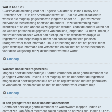
Wat is COPPA?
COPPA is de afkorting voor het Engelse "Children’s Online Privacy and
Protection Act". Dit is een Amerikaanse wet uit 1998 die vereist dat iedere
website die mogelijk gegevens van jongeren onder de 13 jaar verzamelt,
hiervoor de toestemming heeft van de ouders. Deze toestemming moet
schriftelijk of op een andere wijze gegeven worden, zodat de ouders weten dat
de website persoonlijke gegevens van hun kind, jonger dan 13, heeft. Indien je
niet zeker bent of deze wet al dan niet op jou of de website waarop je wil
registreren van toepassing is, neem dan contact op met een juridisch
raadgever voor meer informatie. Houd er rekening mee dat het phpBB-team
geen wettelijke informatie kan verschaffen en ook niet het aanspreekpunt is
voor deze wetgeving, tenzij dit hieronder vermeld wordt.
Omhoog
Waarom kan ik niet registreren?
Mogelijk heeft de beheerder je IP-adres verbannen, of de gebruikersnaam die
je opgeeft verboden. Tevens is het mogelijk dat de beheerder de registratie
mogelijkheid heeft uitgeschakeld om zo de registratie van nieuwe gebruikers
te voorkomen. Neem contact op met de beheerder voor verdere hulp.
Omhoog
Ik ben geregistreerd maar kan niet aanmelden!
Controleer eerst of je gebruikersnaam en wachtwoord kloppen. Indien ze
correct zijn, kan één of meerdere zaken hiervan de oorzaak zijn. Indien COPPA