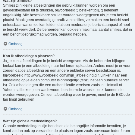
Wat zijn Smilies?
Smilies zijn kleine afbeeldingen die gebruikt kunnen worden om een
gevoelstoestand uit te drukken, bijvoorbeeld :) betekent blij, :( betekent
ongelukkig. Alle beschikbare smilies worden weergegeven als je een bericht
plaatst. Maak geen overdadig gebruik van smilies, ze maken een bericht snel
onleesbaar wat er toe kan leiden dat een moderator je bericht aanpast of heel
je bericht verwijdert. De beheerder kan ook een maximaal aantal smilies, dat in
een bericht gebruikt mag worden, bepaald hebben.
Omhoog
Kan ik afbeeldingen plaatsen?
Ja, je kunt afbeeldingen in je bericht weergeven. Als de beheerder bijlagen
toelaat kun je een afbeelding naar het forum uploaden. Anders moet je er voor
zorgen dat de afbeelding op een andere publieke server beschikbaar is,
bijvoorbeeld http://www.voorbeeld.com/mijn_afbeelding.gif. Linken naar een
afbeelding op je eigen computer is onmogelijk (tenzij het een publieke server
is). Ook afbeeldingen die een authentificatie vereisen zoals in: Hotmail of
Yahoo mailboxen, een wachtwoord beschermde website, enz. kunnen niet
worden weergegeven. Om een afbeelding weer te geven, moet je de BBCode
tag [img] gebruiken.
Omhoog
Wat zijn globale mededelingen?
Globale mededelingen zijn berichten die belangrijke informatie bevatten, je
komt ze dan ook op verschillende plaatsen tegen zoals bovenaan ieder forum