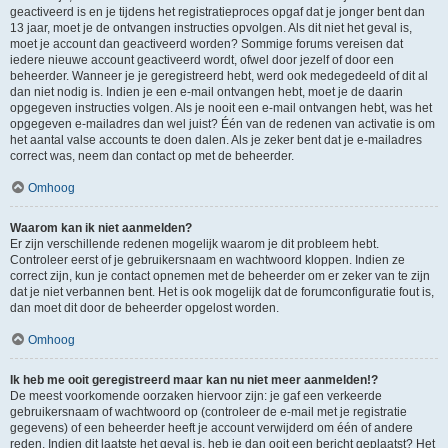
geactiveerd is en je tijdens het registratieproces opgaf dat je jonger bent dan
13 jaar, moet je de ontvangen instructies opvolgen. Als dit niet het geval is,
moet je account dan geactiveerd worden? Sommige forums vereisen dat
iedere nieuwe account geactiveerd wordt, ofwel door jezelf of door een
beheerder. Wanneer je je geregistreerd hebt, werd ook medegedeeld of dit al
dan niet nodig is. Indien je een e-mail ontvangen hebt, moet je de daarin
opgegeven instructies volgen. Als je nooit een e-mail ontvangen hebt, was het
opgegeven e-mailadres dan wel juist? Één van de redenen van activatie is om
het aantal valse accounts te doen dalen. Als je zeker bent dat je e-mailadres
correct was, neem dan contact op met de beheerder.
Omhoog
Waarom kan ik niet aanmelden?
Er zijn verschillende redenen mogelijk waarom je dit probleem hebt.
Controleer eerst of je gebruikersnaam en wachtwoord kloppen. Indien ze
correct zijn, kun je contact opnemen met de beheerder om er zeker van te zijn
dat je niet verbannen bent. Het is ook mogelijk dat de forumconfiguratie fout is,
dan moet dit door de beheerder opgelost worden.
Omhoog
Ik heb me ooit geregistreerd maar kan nu niet meer aanmelden!?
De meest voorkomende oorzaken hiervoor zijn: je gaf een verkeerde
gebruikersnaam of wachtwoord op (controleer de e-mail met je registratie
gegevens) of een beheerder heeft je account verwijderd om één of andere
reden. Indien dit laatste het geval is, heb je dan ooit een bericht geplaatst? Het