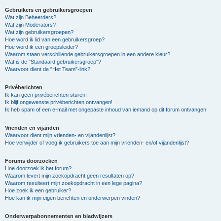
Gebruikers en gebruikersgroepen
Wat zijn Beheerders?
Wat zijn Moderators?
Wat zijn gebruikersgroepen?
Hoe word ik lid van een gebruikersgroep?
Hoe word ik een groepsleider?
Waarom staan verschillende gebruikersgroepen in een andere kleur?
Wat is de "Standaard gebruikersgroep"?
Waarvoor dient de "Het Team"-link?
Privéberichten
Ik kan geen privéberichten sturen!
Ik blijf ongewenste privéberichten ontvangen!
Ik heb spam of een e-mail met ongepaste inhoud van iemand op dit forum ontvangen!
Vrienden en vijanden
Waarvoor dient mijn vrienden- en vijandenlijst?
Hoe verwijder of voeg ik gebruikers toe aan mijn vrienden- en/of vijandenlijst?
Forums doorzoeken
Hoe doorzoek ik het forum?
Waarom levert mijn zoekopdracht geen resultaten op?
Waarom resulteert mijn zoekopdracht in een lege pagina?
Hoe zoek ik een gebruiker?
Hoe kan ik mijn eigen berichten en onderwerpen vinden?
Onderwerpabonnementen en bladwijzers