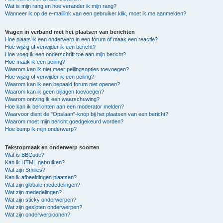
Wat is mijn rang en hoe verander ik mijn rang?
Wanneer ik op de e-maillink van een gebruiker klik, moet ik me aanmelden?
Vragen in verband met het plaatsen van berichten
Hoe plaats ik een onderwerp in een forum of maak een reactie?
Hoe wijzig of verwijder ik een bericht?
Hoe voeg ik een onderschrift toe aan mijn bericht?
Hoe maak ik een peiling?
Waarom kan ik niet meer peilingsopties toevoegen?
Hoe wijzig of verwijder ik een peiling?
Waarom kan ik een bepaald forum niet openen?
Waarom kan ik geen bijlagen toevoegen?
Waarom ontving ik een waarschuwing?
Hoe kan ik berichten aan een moderator melden?
Waarvoor dient de "Opslaan"-knop bij het plaatsen van een bericht?
Waarom moet mijn bericht goedgekeurd worden?
Hoe bump ik mijn onderwerp?
Tekstopmaak en onderwerp soorten
Wat is BBCode?
Kan ik HTML gebruiken?
Wat zijn Smilies?
Kan ik afbeeldingen plaatsen?
Wat zijn globale mededelingen?
Wat zijn mededelingen?
Wat zijn sticky onderwerpen?
Wat zijn gesloten onderwerpen?
Wat zijn onderwerpiconen?