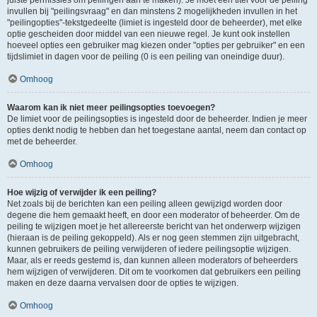
juiste permissies om peilingen aan te maken). Je moet een titel voor de peiling
invullen bij "peilingsvraag" en dan minstens 2 mogelijkheden invullen in het
"peilingopties"-tekstgedeelte (limiet is ingesteld door de beheerder), met elke
optie gescheiden door middel van een nieuwe regel. Je kunt ook instellen
hoeveel opties een gebruiker mag kiezen onder "opties per gebruiker" en een
tijdslimiet in dagen voor de peiling (0 is een peiling van oneindige duur).
Omhoog
Waarom kan ik niet meer peilingsopties toevoegen?
De limiet voor de peilingsopties is ingesteld door de beheerder. Indien je meer
opties denkt nodig te hebben dan het toegestane aantal, neem dan contact op
met de beheerder.
Omhoog
Hoe wijzig of verwijder ik een peiling?
Net zoals bij de berichten kan een peiling alleen gewijzigd worden door
degene die hem gemaakt heeft, en door een moderator of beheerder. Om de
peiling te wijzigen moet je het allereerste bericht van het onderwerp wijzigen
(hieraan is de peiling gekoppeld). Als er nog geen stemmen zijn uitgebracht,
kunnen gebruikers de peiling verwijderen of iedere peilingsoptie wijzigen.
Maar, als er reeds gestemd is, dan kunnen alleen moderators of beheerders
hem wijzigen of verwijderen. Dit om te voorkomen dat gebruikers een peiling
maken en deze daarna vervalsen door de opties te wijzigen.
Omhoog