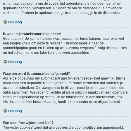
is normaal dat forums om de zoveel tijd gebruikers, die nog geen berichten
geplaatst hebben, verwijderen. Dit doen ze om de database qua omvang te
verkleinen. Probeer je opnieuw te registreren en meng je in de discussies.
Omhoog
Ik weet mijn wachtwoord niet meer!
Geen paniek! Je kan je huidige wachtwoord niet terug krijgen, maar er is wel
een mogelijkheid om deze te resetten. Hiervoor moet je naar de
aanmeldpagina gaan en klikken op
wachtwoord vergeten?
. Volg de instructies
op het scherm en even later kan je je weer aanmelden.
Omhoog
Waarom word ik automatisch afgemeld?
Als je de optie
meld mij automatisch aan bij ieder bezoek
niet aanvinkt, blijf je
maar voor een bepaalde tijd aangemeld. Zo wordt vermeden dat anderen je
account misbruiken. Om aangemeld te blijven, moet je bij het aanmelden die
optie aanvinken. We raden dit echter af als je gebruik maakt van een openbare
computer, bijvoorbeeld op school, in de bibliotheek, in een internetcafé, enz.
Als deze optie niet beschikbaar is, heeft de beheerder deze uitgeschakeld.
Omhoog
Wat doet "verwijder cookies"?
"Verwijder cookies" zorgt dat alle cookies die door phpBB3 zijn aangemaakt,