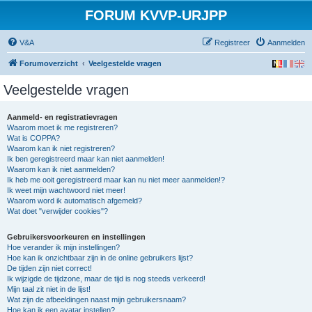
FORUM KVVP-URJPP
V&A
Registreer
Aanmelden
Forumoverzicht
Veelgestelde vragen
Veelgestelde vragen
Aanmeld- en registratievragen
Waarom moet ik me registreren?
Wat is COPPA?
Waarom kan ik niet registreren?
Ik ben geregistreerd maar kan niet aanmelden!
Waarom kan ik niet aanmelden?
Ik heb me ooit geregistreerd maar kan nu niet meer aanmelden!?
Ik weet mijn wachtwoord niet meer!
Waarom word ik automatisch afgemeld?
Wat doet "verwijder cookies"?
Gebruikersvoorkeuren en instellingen
Hoe verander ik mijn instellingen?
Hoe kan ik onzichtbaar zijn in de online gebruikers lijst?
De tijden zijn niet correct!
Ik wijzigde de tijdzone, maar de tijd is nog steeds verkeerd!
Mijn taal zit niet in de lijst!
Wat zijn de afbeeldingen naast mijn gebruikersnaam?
Hoe kan ik een avatar instellen?