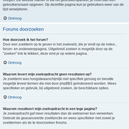
voegen. De tweede manier is via het gebruikerspaneel, je moet dan een
gebruikersnaam opgeven. Op dezelfde pagina kun je gebruikers weer van de
lijst verwijderen.
Omhoog
Forums doorzoeken
Hoe doorzoek ik het forum?
Door een zoekterm op te geven in het zoekveld, die je vindt op de index-,
forum- en onderwerppagina. Uitgebreid zoeken is mogelijk door op de
"zoeken" link te klikken, deze vind je op iedere pagina.
Omhoog
Waarom levert mijn zoekopdracht geen resultaten op?
Je zoekterm was hoogstwaarschijnlijk niet specifiek genoeg en bevatte
mogelijk teveel termen die niet door phpBB3 geïndexeerd worden. Wees
specifieker en gebruik, bij uitgebreid zoeken, de beschikbare opties.
Omhoog
Waarom resulteert mijn zoekopdracht in een lege pagina?
Je zoekopdracht gaf meer resultaten dan de webserver kon verwerken.
Gebruik de geavanceerde zoekfunctie en wees specifieker met zowel je
zoektermen als de te doorzoeken forums.