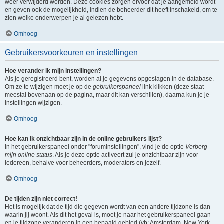
weer verwijderd worden. Deze cookies zorgen ervoor dat je aangemeld wordt
en geven ook de mogelijkheid, indien de beheerder dit heeft inschakeld, om te
zien welke onderwerpen je al gelezen hebt.
Omhoog
Gebruikersvoorkeuren en instellingen
Hoe verander ik mijn instellingen?
Als je geregistreerd bent, worden al je gegevens opgeslagen in de database.
Om ze te wijzigen moet je op de
gebruikerspaneel
link klikken (deze staat
meestal bovenaan op de pagina, maar dit kan verschillen), daarna kun je je
instellingen wijzigen.
Omhoog
Hoe kan ik onzichtbaar zijn in de online gebruikers lijst?
In het gebruikerspaneel onder "foruminstellingen", vind je de optie
Verberg
mijn online status
. Als je deze optie activeert zul je onzichtbaar zijn voor
iedereen, behalve voor beheerders, moderators en jezelf.
Omhoog
De tijden zijn niet correct!
Het is mogelijk dat de tijd die gegeven wordt van een andere tijdzone is dan
waarin jij woont. Als dit het geval is, moet je naar het gebruikerspaneel gaan
en je tijdzone veranderen in een bepaald gebied (vb: Amsterdam, New York,