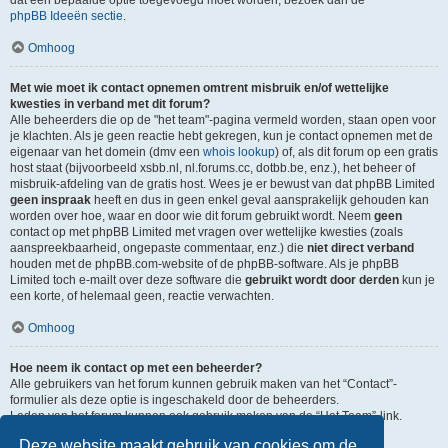
dat een bepaalde optie toegevoegd moet worden, bezoek dan de
phpBB Ideeën sectie
.
Omhoog
Met wie moet ik contact opnemen omtrent misbruik en/of wettelijke
kwesties in verband met dit forum?
Alle beheerders die op de "het team"-pagina vermeld worden, staan open voor
je klachten. Als je geen reactie hebt gekregen, kun je contact opnemen met de
eigenaar van het domein (dmv een
whois lookup
) of, als dit forum op een gratis
host staat (bijvoorbeeld xsbb.nl, nl.forums.cc, dotbb.be, enz.), het beheer of
misbruik-afdeling van de gratis host. Wees je er bewust van dat phpBB Limited
geen inspraak
heeft en dus in geen enkel geval aansprakelijk gehouden kan
worden over hoe, waar en door wie dit forum gebruikt wordt. Neem
geen
contact op met phpBB Limited met vragen over wettelijke kwesties (zoals
aanspreekbaarheid, ongepaste commentaar, enz.) die
niet direct verband
houden met de phpBB.com-website of de phpBB-software. Als je phpBB
Limited toch e-mailt over deze software die
gebruikt wordt door derden
kun je
een korte, of helemaal geen, reactie verwachten.
Omhoog
Hoe neem ik contact op met een beheerder?
Alle gebruikers van het forum kunnen gebruik maken van het “Contact”-
formulier als deze optie is ingeschakeld door de beheerders.
Leden van het forum kunnen ook gebruik maken van de “Het Team”-link.
Deze website maakt gebruik van cookies om de