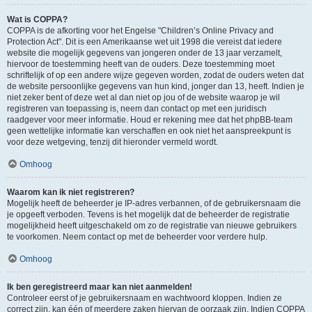
Wat is COPPA?
COPPA is de afkorting voor het Engelse "Children’s Online Privacy and
Protection Act". Dit is een Amerikaanse wet uit 1998 die vereist dat iedere
website die mogelijk gegevens van jongeren onder de 13 jaar verzamelt,
hiervoor de toestemming heeft van de ouders. Deze toestemming moet
schriftelijk of op een andere wijze gegeven worden, zodat de ouders weten dat
de website persoonlijke gegevens van hun kind, jonger dan 13, heeft. Indien je
niet zeker bent of deze wet al dan niet op jou of de website waarop je wil
registreren van toepassing is, neem dan contact op met een juridisch
raadgever voor meer informatie. Houd er rekening mee dat het phpBB-team
geen wettelijke informatie kan verschaffen en ook niet het aanspreekpunt is
voor deze wetgeving, tenzij dit hieronder vermeld wordt.
Omhoog
Waarom kan ik niet registreren?
Mogelijk heeft de beheerder je IP-adres verbannen, of de gebruikersnaam die
je opgeeft verboden. Tevens is het mogelijk dat de beheerder de registratie
mogelijkheid heeft uitgeschakeld om zo de registratie van nieuwe gebruikers
te voorkomen. Neem contact op met de beheerder voor verdere hulp.
Omhoog
Ik ben geregistreerd maar kan niet aanmelden!
Controleer eerst of je gebruikersnaam en wachtwoord kloppen. Indien ze
correct zijn, kan één of meerdere zaken hiervan de oorzaak zijn. Indien COPPA