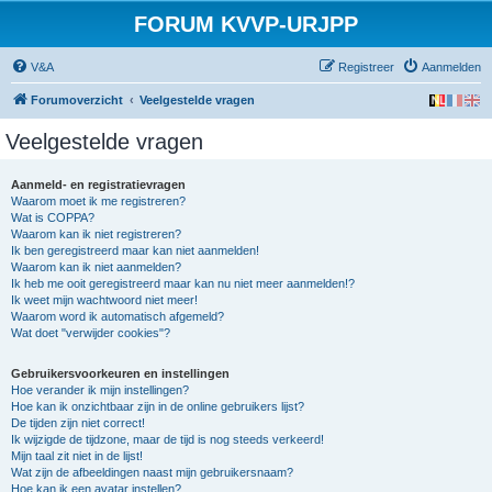
FORUM KVVP-URJPP
V&A
Registreer
Aanmelden
Forumoverzicht
Veelgestelde vragen
Veelgestelde vragen
Aanmeld- en registratievragen
Waarom moet ik me registreren?
Wat is COPPA?
Waarom kan ik niet registreren?
Ik ben geregistreerd maar kan niet aanmelden!
Waarom kan ik niet aanmelden?
Ik heb me ooit geregistreerd maar kan nu niet meer aanmelden!?
Ik weet mijn wachtwoord niet meer!
Waarom word ik automatisch afgemeld?
Wat doet "verwijder cookies"?
Gebruikersvoorkeuren en instellingen
Hoe verander ik mijn instellingen?
Hoe kan ik onzichtbaar zijn in de online gebruikers lijst?
De tijden zijn niet correct!
Ik wijzigde de tijdzone, maar de tijd is nog steeds verkeerd!
Mijn taal zit niet in de lijst!
Wat zijn de afbeeldingen naast mijn gebruikersnaam?
Hoe kan ik een avatar instellen?