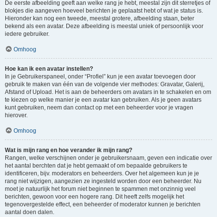
De eerste afbeelding geeft aan welke rang je hebt, meestal zijn dit sterretjes of
blokjes die aangeven hoeveel berichten je geplaatst hebt of wat je status is.
Hieronder kan nog een tweede, meestal grotere, afbeelding staan, beter
bekend als een avatar. Deze afbeelding is meestal uniek of persoonlijk voor
iedere gebruiker.
Omhoog
Hoe kan ik een avatar instellen?
In je Gebruikerspaneel, onder “Profiel” kun je een avatar toevoegen door
gebruik te maken van één van de volgende vier methodes: Gravatar, Galerij,
Afstand of Upload. Het is aan de beheerders om avatars in te schakelen en om
te kiezen op welke manier je een avatar kan gebruiken. Als je geen avatars
kunt gebruiken, neem dan contact op met een beheerder voor je vragen
hierover.
Omhoog
Wat is mijn rang en hoe verander ik mijn rang?
Rangen, welke verschijnen onder je gebruikersnaam, geven een indicatie over
het aantal berchten dat je hebt gemaakt of om bepaalde gebruikers te
identificeren, bijv. moderators en beheerders. Over het algemeen kun je je
rang niet wijzigen, aangezien ze ingesteld worden door een beheerder. Nu
moet je natuurlijk het forum niet beginnen te spammen met onzinnig veel
berichten, gewoon voor een hogere rang. Dit heeft zelfs mogelijk het
tegenovergestelde effect, een beheerder of moderator kunnen je berichten
aantal doen dalen.