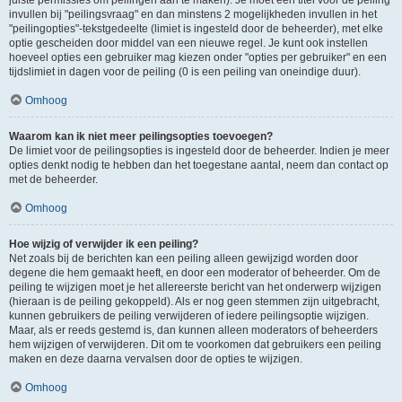
juiste permissies om peilingen aan te maken). Je moet een titel voor de peiling
invullen bij "peilingsvraag" en dan minstens 2 mogelijkheden invullen in het
"peilingopties"-tekstgedeelte (limiet is ingesteld door de beheerder), met elke
optie gescheiden door middel van een nieuwe regel. Je kunt ook instellen
hoeveel opties een gebruiker mag kiezen onder "opties per gebruiker" en een
tijdslimiet in dagen voor de peiling (0 is een peiling van oneindige duur).
Omhoog
Waarom kan ik niet meer peilingsopties toevoegen?
De limiet voor de peilingsopties is ingesteld door de beheerder. Indien je meer
opties denkt nodig te hebben dan het toegestane aantal, neem dan contact op
met de beheerder.
Omhoog
Hoe wijzig of verwijder ik een peiling?
Net zoals bij de berichten kan een peiling alleen gewijzigd worden door
degene die hem gemaakt heeft, en door een moderator of beheerder. Om de
peiling te wijzigen moet je het allereerste bericht van het onderwerp wijzigen
(hieraan is de peiling gekoppeld). Als er nog geen stemmen zijn uitgebracht,
kunnen gebruikers de peiling verwijderen of iedere peilingsoptie wijzigen.
Maar, als er reeds gestemd is, dan kunnen alleen moderators of beheerders
hem wijzigen of verwijderen. Dit om te voorkomen dat gebruikers een peiling
maken en deze daarna vervalsen door de opties te wijzigen.
Omhoog