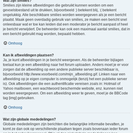
Wat zijn Smilies?
Smilies zijn kleine afbeeldingen die gebruikt kunnen worden om een
gevoelstoestand uit te drukken, bijvoorbeeld :) betekent blij, :( betekent
ongelukkig. Alle beschikbare smilies worden weergegeven als je een bericht
plaatst. Maak geen overdadig gebruik van smilies, ze maken een bericht snel
onleesbaar wat er toe kan leiden dat een moderator je bericht aanpast of heel
je bericht verwijdert. De beheerder kan ook een maximaal aantal smilies, dat in
een bericht gebruikt mag worden, bepaald hebben.
Omhoog
Kan ik afbeeldingen plaatsen?
Ja, je kunt afbeeldingen in je bericht weergeven. Als de beheerder bijlagen
toelaat kun je een afbeelding naar het forum uploaden. Anders moet je er voor
zorgen dat de afbeelding op een andere publieke server beschikbaar is,
bijvoorbeeld http://www.voorbeeld.com/mijn_afbeelding.gif. Linken naar een
afbeelding op je eigen computer is onmogelijk (tenzij het een publieke server
is). Ook afbeeldingen die een authentificatie vereisen zoals in: Hotmail of
Yahoo mailboxen, een wachtwoord beschermde website, enz. kunnen niet
worden weergegeven. Om een afbeelding weer te geven, moet je de BBCode
tag [img] gebruiken.
Omhoog
Wat zijn globale mededelingen?
Globale mededelingen zijn berichten die belangrijke informatie bevatten, je
komt ze dan ook op verschillende plaatsen tegen zoals bovenaan ieder forum