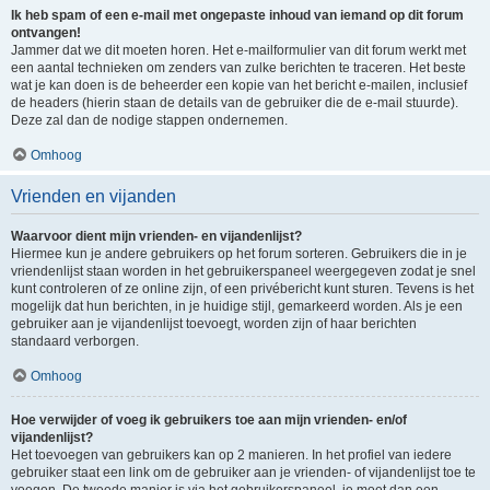
Ik heb spam of een e-mail met ongepaste inhoud van iemand op dit forum
ontvangen!
Jammer dat we dit moeten horen. Het e-mailformulier van dit forum werkt met
een aantal technieken om zenders van zulke berichten te traceren. Het beste
wat je kan doen is de beheerder een kopie van het bericht e-mailen, inclusief
de headers (hierin staan de details van de gebruiker die de e-mail stuurde).
Deze zal dan de nodige stappen ondernemen.
Omhoog
Vrienden en vijanden
Waarvoor dient mijn vrienden- en vijandenlijst?
Hiermee kun je andere gebruikers op het forum sorteren. Gebruikers die in je
vriendenlijst staan worden in het gebruikerspaneel weergegeven zodat je snel
kunt controleren of ze online zijn, of een privébericht kunt sturen. Tevens is het
mogelijk dat hun berichten, in je huidige stijl, gemarkeerd worden. Als je een
gebruiker aan je vijandenlijst toevoegt, worden zijn of haar berichten
standaard verborgen.
Omhoog
Hoe verwijder of voeg ik gebruikers toe aan mijn vrienden- en/of
vijandenlijst?
Het toevoegen van gebruikers kan op 2 manieren. In het profiel van iedere
gebruiker staat een link om de gebruiker aan je vrienden- of vijandenlijst toe te