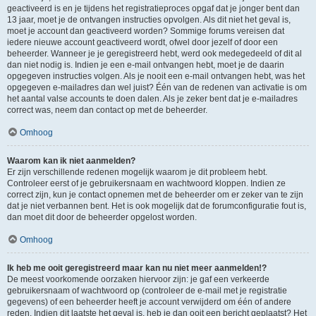
geactiveerd is en je tijdens het registratieproces opgaf dat je jonger bent dan
13 jaar, moet je de ontvangen instructies opvolgen. Als dit niet het geval is,
moet je account dan geactiveerd worden? Sommige forums vereisen dat
iedere nieuwe account geactiveerd wordt, ofwel door jezelf of door een
beheerder. Wanneer je je geregistreerd hebt, werd ook medegedeeld of dit al
dan niet nodig is. Indien je een e-mail ontvangen hebt, moet je de daarin
opgegeven instructies volgen. Als je nooit een e-mail ontvangen hebt, was het
opgegeven e-mailadres dan wel juist? Één van de redenen van activatie is om
het aantal valse accounts te doen dalen. Als je zeker bent dat je e-mailadres
correct was, neem dan contact op met de beheerder.
Omhoog
Waarom kan ik niet aanmelden?
Er zijn verschillende redenen mogelijk waarom je dit probleem hebt.
Controleer eerst of je gebruikersnaam en wachtwoord kloppen. Indien ze
correct zijn, kun je contact opnemen met de beheerder om er zeker van te zijn
dat je niet verbannen bent. Het is ook mogelijk dat de forumconfiguratie fout is,
dan moet dit door de beheerder opgelost worden.
Omhoog
Ik heb me ooit geregistreerd maar kan nu niet meer aanmelden!?
De meest voorkomende oorzaken hiervoor zijn: je gaf een verkeerde
gebruikersnaam of wachtwoord op (controleer de e-mail met je registratie
gegevens) of een beheerder heeft je account verwijderd om één of andere
reden. Indien dit laatste het geval is, heb je dan ooit een bericht geplaatst? Het