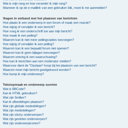
Wat is mijn rang en hoe verander ik mijn rang?
Wanneer ik op de e-maillink van een gebruiker klik, moet ik me aanmelden?
Vragen in verband met het plaatsen van berichten
Hoe plaats ik een onderwerp in een forum of maak een reactie?
Hoe wijzig of verwijder ik een bericht?
Hoe voeg ik een onderschrift toe aan mijn bericht?
Hoe maak ik een peiling?
Waarom kan ik niet meer peilingsopties toevoegen?
Hoe wijzig of verwijder ik een peiling?
Waarom kan ik een bepaald forum niet openen?
Waarom kan ik geen bijlagen toevoegen?
Waarom ontving ik een waarschuwing?
Hoe kan ik berichten aan een moderator melden?
Waarvoor dient de "Opslaan"-knop bij het plaatsen van een bericht?
Waarom moet mijn bericht goedgekeurd worden?
Hoe bump ik mijn onderwerp?
Tekstopmaak en onderwerp soorten
Wat is BBCode?
Kan ik HTML gebruiken?
Wat zijn Smilies?
Kan ik afbeeldingen plaatsen?
Wat zijn globale mededelingen?
Wat zijn mededelingen?
Wat zijn sticky onderwerpen?
Wat zijn gesloten onderwerpen?
Wat zijn onderwerpiconen?