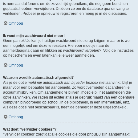
is normaal dat forums om de zoveel tijd gebruikers, die nog geen berichten
geplaatst hebben, verwijderen. Dit doen ze om de database qua omvang te
verkleinen. Probeer je opnieuw te registreren en meng je in de discussies.
Omhoog
Ik weet mijn wachtwoord niet meer!
Geen paniek! Je kan je huidige wachtwoord niet terug krijgen, maar er is wel
een mogelijkheid om deze te resetten. Hiervoor moet je naar de
aanmeldpagina gaan en klikken op
wachtwoord vergeten?
. Volg de instructies
op het scherm en even later kan je je weer aanmelden.
Omhoog
Waarom word ik automatisch afgemeld?
Als je de optie
meld mij automatisch aan bij ieder bezoek
niet aanvinkt, blijf je
maar voor een bepaalde tijd aangemeld. Zo wordt vermeden dat anderen je
account misbruiken. Om aangemeld te blijven, moet je bij het aanmelden die
optie aanvinken. We raden dit echter af als je gebruik maakt van een openbare
computer, bijvoorbeeld op school, in de bibliotheek, in een internetcafé, enz.
Als deze optie niet beschikbaar is, heeft de beheerder deze uitgeschakeld.
Omhoog
Wat doet "verwijder cookies"?
"Verwijder cookies" zorgt dat alle cookies die door phpBB3 zijn aangemaakt,