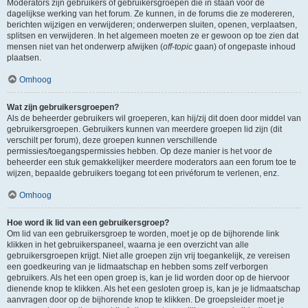
Moderators zijn gebruikers of gebruikersgroepen die in staan voor de
dagelijkse werking van het forum. Ze kunnen, in de forums die ze modereren,
berichten wijzigen en verwijderen; onderwerpen sluiten, openen, verplaatsen,
splitsen en verwijderen. In het algemeen moeten ze er gewoon op toe zien dat
mensen niet van het onderwerp afwijken (
off-topic
gaan) of ongepaste inhoud
plaatsen.
Omhoog
Wat zijn gebruikersgroepen?
Als de beheerder gebruikers wil groeperen, kan hij/zij dit doen door middel van
gebruikersgroepen. Gebruikers kunnen van meerdere groepen lid zijn (dit
verschilt per forum), deze groepen kunnen verschillende
permissies/toegangspermissies hebben. Op deze manier is het voor de
beheerder een stuk gemakkelijker meerdere moderators aan een forum toe te
wijzen, bepaalde gebruikers toegang tot een privéforum te verlenen, enz.
Omhoog
Hoe word ik lid van een gebruikersgroep?
Om lid van een gebruikersgroep te worden, moet je op de bijhorende link
klikken in het gebruikerspaneel, waarna je een overzicht van alle
gebruikersgroepen krijgt. Niet alle groepen zijn vrij toegankelijk, ze vereisen
een goedkeuring van je lidmaatschap en hebben soms zelf verborgen
gebruikers. Als het een open groep is, kan je lid worden door op de hiervoor
dienende knop te klikken. Als het een gesloten groep is, kan je je lidmaatschap
aanvragen door op de bijhorende knop te klikken. De groepsleider moet je