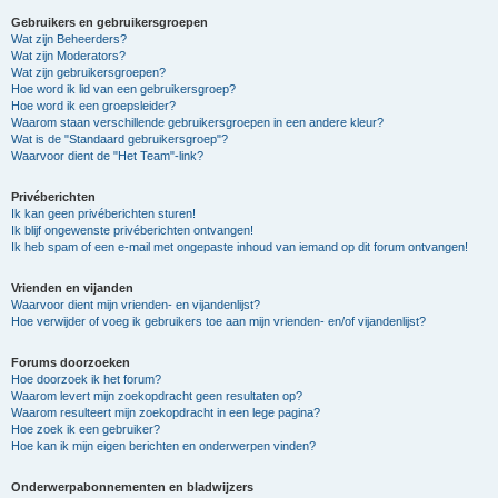
Gebruikers en gebruikersgroepen
Wat zijn Beheerders?
Wat zijn Moderators?
Wat zijn gebruikersgroepen?
Hoe word ik lid van een gebruikersgroep?
Hoe word ik een groepsleider?
Waarom staan verschillende gebruikersgroepen in een andere kleur?
Wat is de "Standaard gebruikersgroep"?
Waarvoor dient de "Het Team"-link?
Privéberichten
Ik kan geen privéberichten sturen!
Ik blijf ongewenste privéberichten ontvangen!
Ik heb spam of een e-mail met ongepaste inhoud van iemand op dit forum ontvangen!
Vrienden en vijanden
Waarvoor dient mijn vrienden- en vijandenlijst?
Hoe verwijder of voeg ik gebruikers toe aan mijn vrienden- en/of vijandenlijst?
Forums doorzoeken
Hoe doorzoek ik het forum?
Waarom levert mijn zoekopdracht geen resultaten op?
Waarom resulteert mijn zoekopdracht in een lege pagina?
Hoe zoek ik een gebruiker?
Hoe kan ik mijn eigen berichten en onderwerpen vinden?
Onderwerpabonnementen en bladwijzers