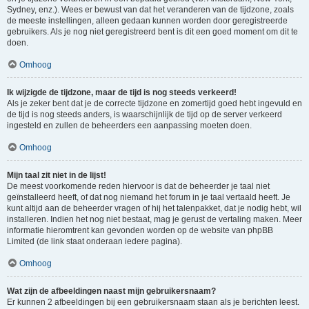
Sydney, enz.). Wees er bewust van dat het veranderen van de tijdzone, zoals
de meeste instellingen, alleen gedaan kunnen worden door geregistreerde
gebruikers. Als je nog niet geregistreerd bent is dit een goed moment om dit te
doen.
Omhoog
Ik wijzigde de tijdzone, maar de tijd is nog steeds verkeerd!
Als je zeker bent dat je de correcte tijdzone en zomertijd goed hebt ingevuld en
de tijd is nog steeds anders, is waarschijnlijk de tijd op de server verkeerd
ingesteld en zullen de beheerders een aanpassing moeten doen.
Omhoog
Mijn taal zit niet in de lijst!
De meest voorkomende reden hiervoor is dat de beheerder je taal niet
geïnstalleerd heeft, of dat nog niemand het forum in je taal vertaald heeft. Je
kunt altijd aan de beheerder vragen of hij het talenpakket, dat je nodig hebt, wil
installeren. Indien het nog niet bestaat, mag je gerust de vertaling maken. Meer
informatie hieromtrent kan gevonden worden op de website van phpBB
Limited (de link staat onderaan iedere pagina).
Omhoog
Wat zijn de afbeeldingen naast mijn gebruikersnaam?
Er kunnen 2 afbeeldingen bij een gebruikersnaam staan als je berichten leest.