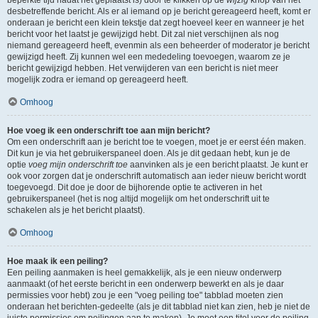
beperkte tijd nadat het geplaatst is) door te klikken op de
wijzig
knop van het
desbetreffende bericht. Als er al iemand op je bericht gereageerd heeft, komt er
onderaan je bericht een klein tekstje dat zegt hoeveel keer en wanneer je het
bericht voor het laatst je gewijzigd hebt. Dit zal niet verschijnen als nog
niemand gereageerd heeft, evenmin als een beheerder of moderator je bericht
gewijzigd heeft. Zij kunnen wel een mededeling toevoegen, waarom ze je
bericht gewijzigd hebben. Het verwijderen van een bericht is niet meer
mogelijk zodra er iemand op gereageerd heeft.
Omhoog
Hoe voeg ik een onderschrift toe aan mijn bericht?
Om een onderschrift aan je bericht toe te voegen, moet je er eerst één maken.
Dit kun je via het gebruikerspaneel doen. Als je dit gedaan hebt, kun je de
optie
voeg mijn onderschrift toe
aanvinken als je een bericht plaatst. Je kunt er
ook voor zorgen dat je onderschrift automatisch aan ieder nieuw bericht wordt
toegevoegd. Dit doe je door de bijhorende optie te activeren in het
gebruikerspaneel (het is nog altijd mogelijk om het onderschrift uit te
schakelen als je het bericht plaatst).
Omhoog
Hoe maak ik een peiling?
Een peiling aanmaken is heel gemakkelijk, als je een nieuw onderwerp
aanmaakt (of het eerste bericht in een onderwerp bewerkt en als je daar
permissies voor hebt) zou je een "voeg peiling toe" tabblad moeten zien
onderaan het berichten-gedeelte (als je dit tabblad niet kan zien, heb je niet de