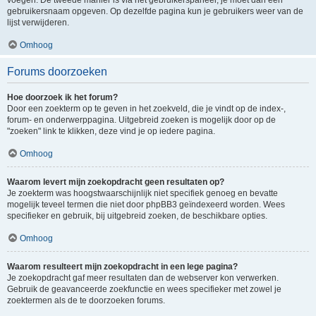
voegen. De tweede manier is via het gebruikerspaneel, je moet dan een
gebruikersnaam opgeven. Op dezelfde pagina kun je gebruikers weer van de
lijst verwijderen.
Omhoog
Forums doorzoeken
Hoe doorzoek ik het forum?
Door een zoekterm op te geven in het zoekveld, die je vindt op de index-,
forum- en onderwerppagina. Uitgebreid zoeken is mogelijk door op de
"zoeken" link te klikken, deze vind je op iedere pagina.
Omhoog
Waarom levert mijn zoekopdracht geen resultaten op?
Je zoekterm was hoogstwaarschijnlijk niet specifiek genoeg en bevatte
mogelijk teveel termen die niet door phpBB3 geïndexeerd worden. Wees
specifieker en gebruik, bij uitgebreid zoeken, de beschikbare opties.
Omhoog
Waarom resulteert mijn zoekopdracht in een lege pagina?
Je zoekopdracht gaf meer resultaten dan de webserver kon verwerken.
Gebruik de geavanceerde zoekfunctie en wees specifieker met zowel je
zoektermen als de te doorzoeken forums.